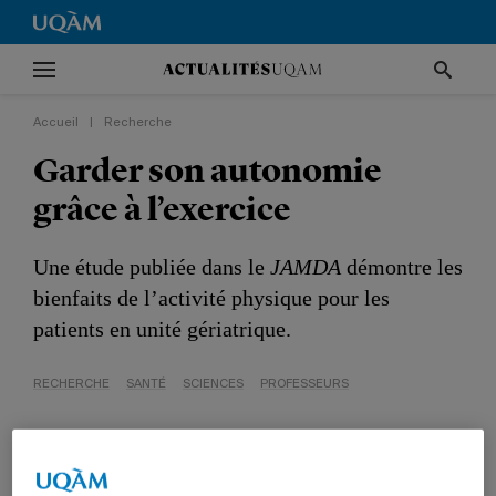
Accueil
|
Recherche
Garder son autonomie
grâce à l’exercice
Une étude publiée dans le
JAMDA
démontre les
bienfaits de l’activité physique pour les
patients en unité gériatrique.
RECHERCHE
SANTÉ
SCIENCES
PROFESSEURS