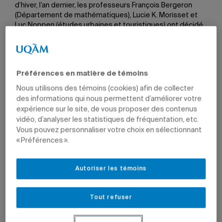
d’hiver, l’an dernier, les professeurs François Bergeron
(Département de mathématiques), Lucie K. Morisset et
Luc Noppen (études urbaines et touristiques) ont décidé
d’effectuer un virage technologique. Chacun à sa façon,
ils se sont bricolé un studio qui leur permet d’offrir des
cours à la hauteur de leurs attentes… et de renouer avec
le plaisir d’enseigner.
Préférences en matière de témoins
La fin du trimestre d’hiver 2020 à distance «fut une
Nous utilisons des témoins (cookies) afin de collecter
catastrophe», raconte François Bergeron. «Les notions
des informations qui nous permettent d’améliorer votre
que j’enseigne requièrent à la fois des démonstrations en
expérience sur le site, de vous proposer des contenus
direct et un
feedback
instantané pour constater si les
vidéo, d’analyser les statistiques de fréquentation, etc.
étudiants ont compris et rien de tout cela n’était facile
Vous pouvez personnaliser votre choix en sélectionnant
avec Zoom», explique celui qui donnait un cours de bac
« Préférences ».
sur les structures algébriques abstraites.
Reproduire l’écriture au tableau
Autoriser les témoins
En mai, le professeur a réfléchi à ce qu’il souhaitait mettre
Tout refuser
en place pour ne pas revivre ce sentiment d’échec. «J’ai
effectué mes recherches sur le web. J’ai d’abord utilisé
les arrière-plans virtuels de Zoom pour afficher des