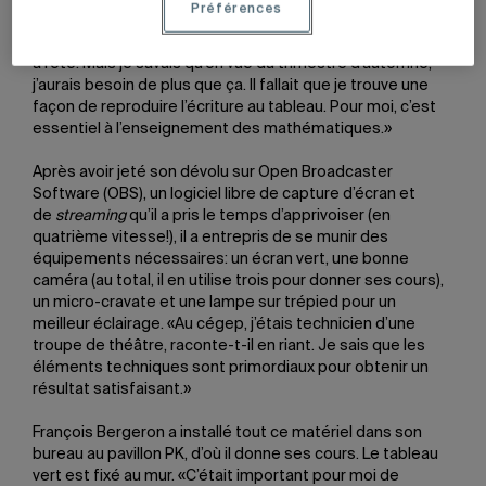
Préférences
images et des animations, améliorant les présentations
des conférences auxquelles j’ai participé au printemps et
à l’été. Mais je savais qu’en vue du trimestre d’automne,
j’aurais besoin de plus que ça. Il fallait que je trouve une
façon de reproduire l’écriture au tableau. Pour moi, c’est
essentiel à l’enseignement des mathématiques.»
Après avoir jeté son dévolu sur Open Broadcaster
Software (OBS), un logiciel libre de capture d’écran et
de
streaming
qu’il a pris le temps d’apprivoiser (en
quatrième vitesse!), il a entrepris de se munir des
équipements nécessaires: un écran vert, une bonne
caméra (au total, il en utilise trois pour donner ses cours),
un micro-cravate et une lampe sur trépied pour un
meilleur éclairage. «Au cégep, j’étais technicien d’une
troupe de théâtre, raconte-t-il en riant. Je sais que les
éléments techniques sont primordiaux pour obtenir un
résultat satisfaisant.»
François Bergeron a installé tout ce matériel dans son
bureau au pavillon PK, d’où il donne ses cours. Le tableau
vert est fixé au mur. «C’était important pour moi de