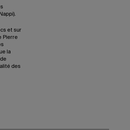
es
Nappi).
cs et sur
e Pierre
es
ue la
 de
alité des