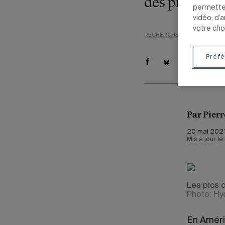
des pics.
permetten
vidéo, d’
votre cho
RECHERCHE
ENVIRONNEM
Préfé
Par
Pierr
20 mai 2021
Mis à jour l
Les pics c
Photo: Hy
En Améri