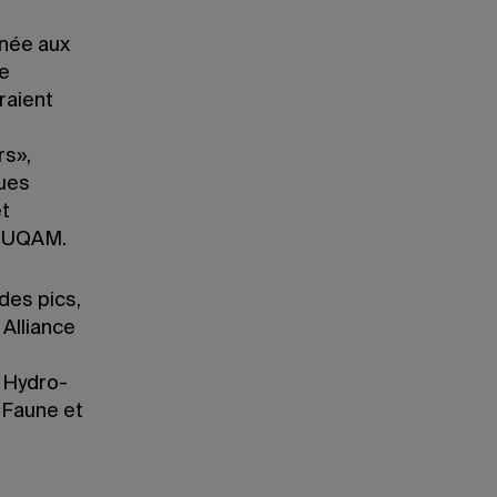
nnée aux
de
raient
rs»,
ques
et
T-UQAM.
des pics,
Alliance
, Hydro-
 Faune et