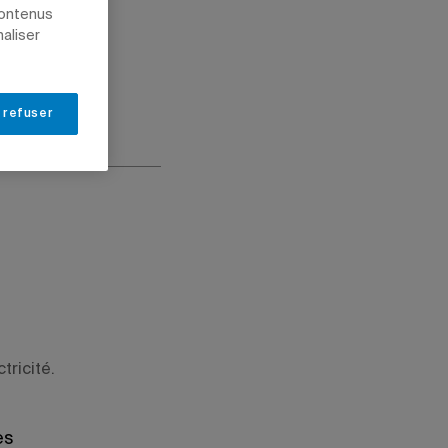
contenus
naliser
 refuser
tricité.
es