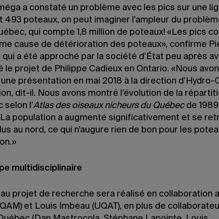
méga a constaté un problème avec les pics sur une li
 493 poteaux, on peut imaginer l’ampleur du problèm
ébec, qui compte 1,8 million de poteaux! «Les pics co
ème cause de détérioration des poteaux», confirme Pi
qui a été approché par la société d’État peu après av
é le projet de Philippe Cadieux en Ontario. «Nous avo
 une présentation en mai 2018 à la direction d’Hydro
ion, dit-il. Nous avons montré l’évolution de la répartit
 selon l’
Atlas des oiseaux nicheurs du Québec
de 1989 
 La population a augmenté significativement et se re
lus au nord, ce qui n’augure rien de bon pour les pote
ion.»
e multidisciplinaire
u projet de recherche sera réalisé en collaboration a
QAM) et Louis Imbeau (UQAT), en plus de collaborate
Québec (Dan Mastrocola, Stéphane Lapointe, Louis