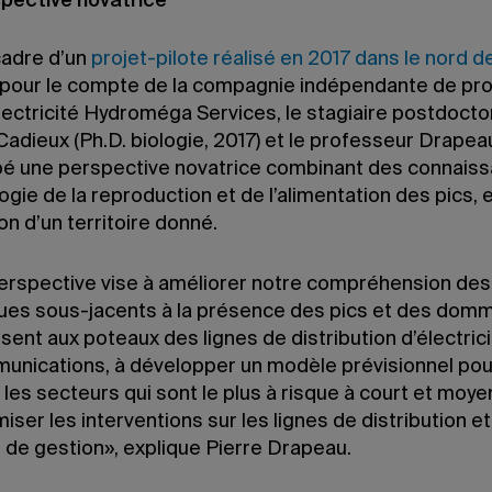
pective novatrice
cadre d’un
projet-pilote réalisé en 2017 dans le nord d
pour le compte de la compagnie indépendante de pr
lectricité Hydroméga Services, le stagiaire postdocto
Cadieux (Ph.D. biologie, 2017) et le professeur Drapea
é une perspective novatrice combinant des connais
logie de la reproduction et de l’alimentation des pics, e
n d’un territoire donné.
erspective vise à améliorer notre compréhension des
ues sous-jacents à la présence des pics et des dom
usent aux poteaux des lignes de distribution d’électric
unications, à développer un modèle prévisionnel pou
r les secteurs qui sont le plus à risque à court et moy
miser les interventions sur les lignes de distribution e
 de gestion», explique Pierre Drapeau.