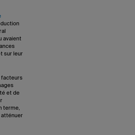
e
oduction
ral
u avaient
sances
t sur leur
 facteurs
mages
ité et de
r
en terme,
t atténuer