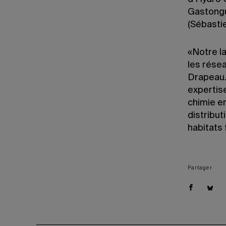
Gastongu
(Sébasti
«Notre la
les résea
Drapeau. 
expertis
chimie e
distribu
habitats 
Partager