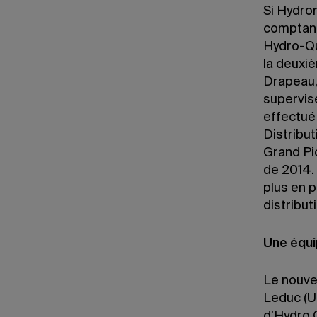
Si Hydro
comptant
Hydro-Qu
la deuxi
Drapeau, 
supervis
effectué
Distribut
Grand Pic
de 2014.
plus en p
distribut
Une équip
Le nouvea
Leduc (U
d’Hydro 