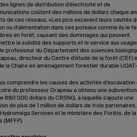
es lignes de distribution d’électricité et de
unications coûtent des millions de dollars chaque a
nts de ces réseaux. «Les pics excavent leurs cavités 
ion ou d’alimentation dans ces poteaux comme ils le fe
arbres en forêt, causant des dommages qui peuvent
ttre la solidité des supports et le service aux usage
 le professeur du Département des sciences biologi
apeau, directeur du Centre d’étude de la forêt (CEF) 
e de la Chaire en aménagement forestier durable UQA
ux comprendre les causes des activités d’excavation 
atoire du professeur Drapeau a obtenu une subvention 
de 880 000 dollars du CRSNG, à laquelle s’ajoute une
ion de plus de 1 million de dollars de trois partenaires
Hydroméga Services et le ministère des Forêts, de la
s (MFFP).