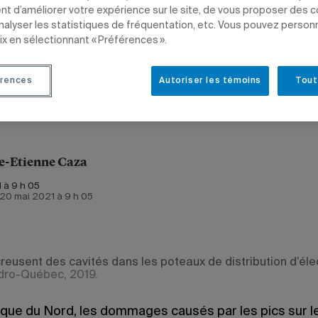
t d’améliorer votre expérience sur le site, de vous proposer des 
analyser les statistiques de fréquentation, etc. Vous pouvez person
ix en sélectionnant « Préférences ».
ENT
SCIENCES
PROFESSEURS
rences
Autoriser les témoins
Tout
e-Etienne Caza
 à 9 h 05
e 20 mai 2021 à 9 h 05
reusent des cavités dans les poteaux de distribution d’élec
dro-Québec, 2019.
que du Nord, les dommages causés par les pics sur l