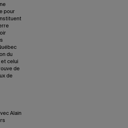
gne
e pour
nstituent
erre
oir
ns
-Québec
ion du
et celui
trouve de
aux de
vec Alain
urs