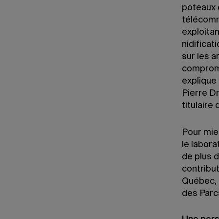
poteaux d
télécomm
exploita
nidificat
sur les 
comprome
explique
Pierre Dr
titulair
Pour mie
le labor
de plus 
contribut
Québec, 
des Parc