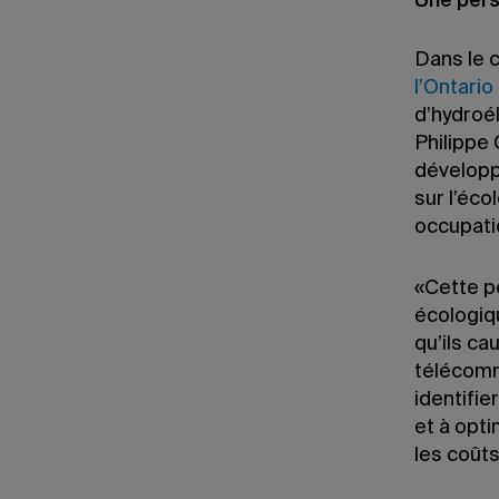
Une pers
Dans le 
l’Ontario
d’hydroé
Philippe 
développ
sur l’éco
occupatio
«Cette p
écologiq
qu’ils ca
télécomm
identifie
et à opti
les coûts