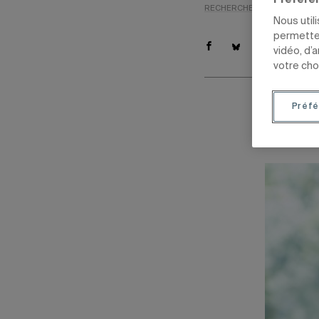
Préfére
RECHERCHE
TÊTES D'AFFI
Nous util
permetten
vidéo, d’
votre cho
Préfé
7 juillet 20
Mis à jour le