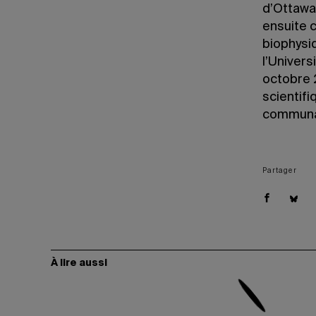
d’Ottawa 
ensuite 
biophysi
l’Univers
octobre 
scientif
communaut
Partager
À lire aussi