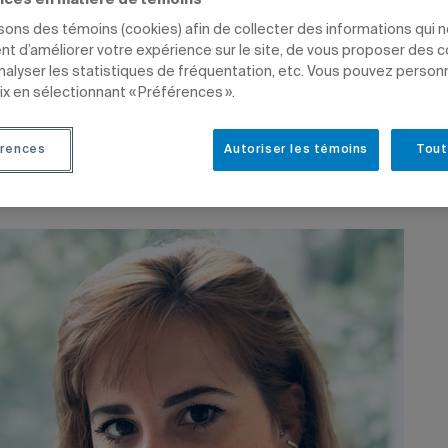
nces en matière de témoins
CHE
PRIX ET DISTINCTIONS
SCIENCES
ÉTUDIANTS
isons des témoins (cookies) afin de collecter des informations qui 
t d’améliorer votre expérience sur le site, de vous proposer des 
analyser les statistiques de fréquentation, etc. Vous pouvez person
ix en sélectionnant « Préférences ».
rences
Autoriser les témoins
Tout
20 à 9 h 07
 7 juin 2022 à 12 h 12