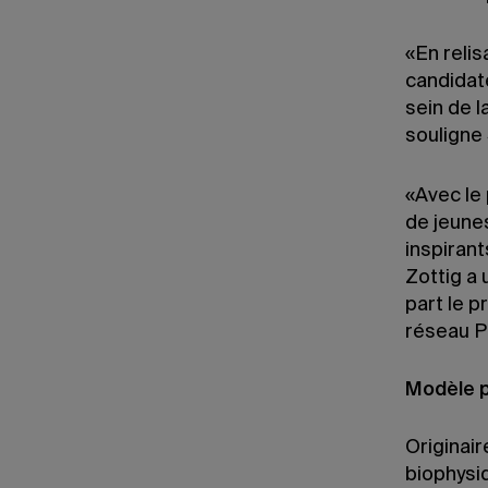
«En relis
candidat
sein de 
souligne
«Avec le
de jeune
inspiran
Zottig a 
part le p
réseau 
Modèle p
Originai
biophysiq