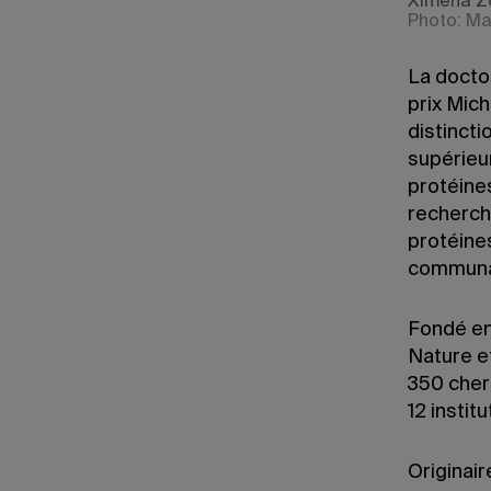
Ximena Zo
Photo: Ma
La docto
prix Mic
distinct
supérieu
protéine
recherche
protéine
communau
Fondé en
Nature e
350 cher
12 instit
Originair