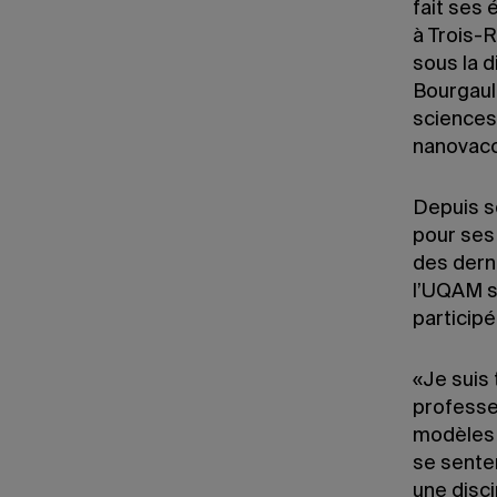
fait ses 
à Trois-R
sous la 
Bourgaul
sciences
nanovacc
Depuis s
pour ses
des derni
l’UQAM su
particip
«Je suis 
professeu
modèles
se senten
une disc