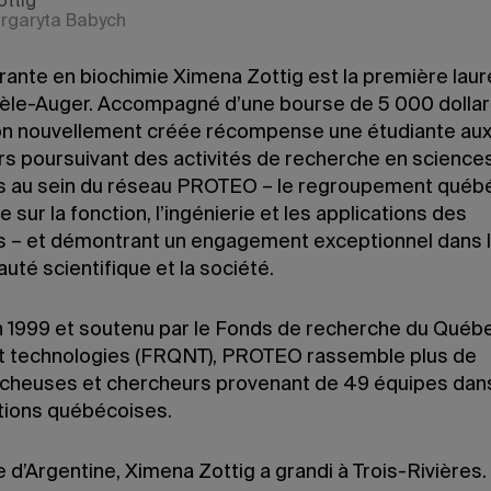
ttig
rgaryta Babych
rante en biochimie Ximena Zottig est la première laur
hèle-Auger. Accompagné d’une bourse de 5 000 dollar
ion nouvellement créée récompense une étudiante aux
rs poursuivant des activités de recherche en science
s au sein du réseau PROTEO – le regroupement québ
 sur la fonction, l’ingénierie et les applications des
s – et démontrant un engagement exceptionnel dans 
té scientifique et la société.
 1999 et soutenu par le Fonds de recherche du Québ
t technologies (FRQNT), PROTEO rassemble plus de
cheuses et chercheurs provenant de 49 équipes dan
utions québécoises.
e d’Argentine, Ximena Zottig a grandi à Trois-Rivières. 