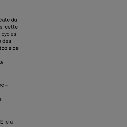
éate du
s, cette
 cycles
s des
écois de
la
ec –
s
Elle a