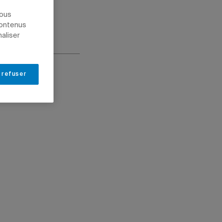
nous
contenus
naliser
 refuser