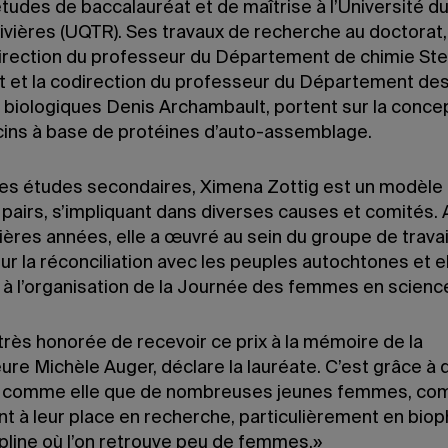
études de baccalauréat et de maîtrise à l’Université 
ivières (UQTR). Ses travaux de recherche au doctorat,
direction du professeur du Département de chimie St
t et la codirection du professeur du Département de
 biologiques Denis Archambault, portent sur la conce
ins à base de protéines d’auto-assemblage.
es études secondaires, Ximena Zottig est un modèle 
 pairs, s’impliquant dans diverses causes et comités.
ères années, elle a œuvré au sein du groupe de travai
r la réconciliation avec les peuples autochtones et el
é à l’organisation de la Journée des femmes en scienc
très honorée de recevoir ce prix à la mémoire de la
re Michèle Auger, déclare la lauréate. C’est grâce à 
 comme elle que de nombreuses jeunes femmes, co
t à leur place en recherche, particulièrement en biop
ipline où l’on retrouve peu de femmes.»