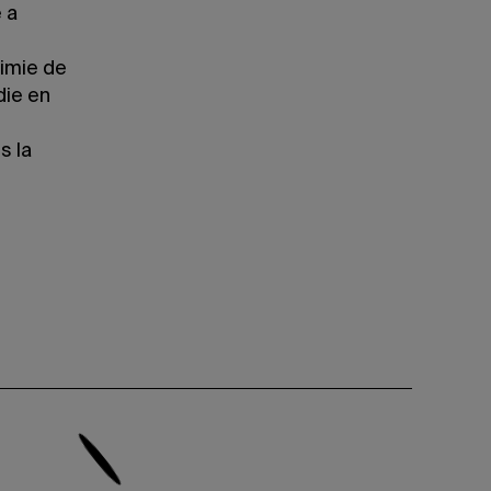
 a
imie de
die en
s la