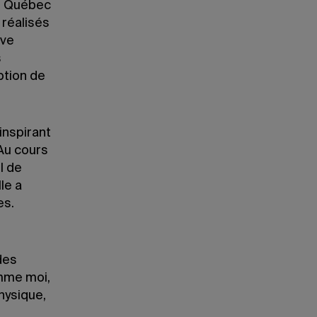
du Québec
 réalisés
eve
s
ption de
inspirant
 Au cours
l de
le a
es.
des
mme moi,
hysique,