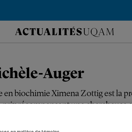
ichèle-Auger
 en biochimie Ximena Zottig est la p
ce prix récompensant une chercheuse 
.