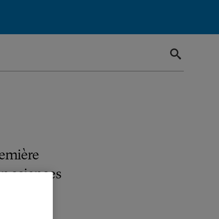
remière
en sciences