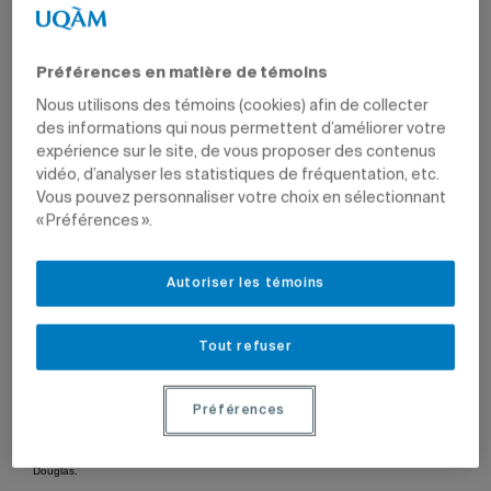
Préférences en matière de témoins
Nous utilisons des témoins (cookies) afin de collecter
des informations qui nous permettent d’améliorer votre
Par
Marie-Claude Bourdon
expérience sur le site, de vous proposer des contenus
27 mars 2020 à 17 h 03
vidéo, d’analyser les statistiques de fréquentation, etc.
Mis à jour le 28 avril 2020 à 11 h 04
Vous pouvez personnaliser votre choix en sélectionnant
« Préférences ».
Série
COVID-19: tous les articles
Autoriser les témoins
Les nouvelles sur la situation à l’Université entourant la
COVID-19 et les analyses des experts sur la crise sont
réunies dans cette série.
Tout refuser
Préférences
Le diplômé en biochimie Zhenlong Liu s’apprête à livrer le matériel à l’Hôpital
Douglas.