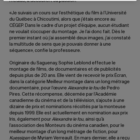
médias, a découvert sa passion.
«Je suivais un cours sur l’esthétique du film à l’Université
du Québec à Chicoutimi, alors que j’étais encore au
CÉGEP. Dans le cadre d’un projet d’équipe, aucun étudiant
ne voulait s’occuper du montage. Je l’ai donc fait. Dès le
premier instant où j’ai assemblé deux images, j’ai constaté
la multitude de sens que je pouvais donner à une
séquence», confie la professeure.
Originaire du Saguenay, Sophie Leblond effectue le
montage de films, de documentaires et de publicités
depuis plus de 20 ans. Elle vient de recevoir le prix Écran,
dans la catégorie Meilleur montage dans un long métrage
documentaire, pour l’œuvre
Alexandre le fou
de Pedro
Pires. Cette récompense, décernée par l’Académie
canadienne du cinéma et de la télévision, s’ajoute à une
dizaine de prix et nominations récoltés par la monteuse
depuis 1999. Elle est actuellement en nomination aux prix
Iris, également pour
Alexandre le fou
, ainsi qu’à
l’association des Monteurs du cinéma canadien, pour le
meilleur montage d’un long métrage de fiction, pour
Kuessipan
de Myriam Verreault. En mars dernier, elle a reçu