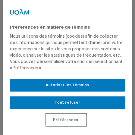
Par
Magalie Masson
Préférences en matière de témoins
9 juin 2020 à 11 h 06
Mis à jour le 7 juin 2022 à 12 h 12
Nous utilisons des témoins (cookies) afin de collecter
des informations qui nous permettent d’améliorer votre
expérience sur le site, de vous proposer des contenus
vidéo, d’analyser les statistiques de fréquentation, etc.
Vous pouvez personnaliser votre choix en sélectionnant
Sophie Leblond
« Préférences ».
Photo: Phoenix Watson
Autoriser les témoins
Toute production audiovisuelle nécessite une phase de
montage. C’est le montage qui donne un sens aux sons et
aux images. Il n’est d’ailleurs pas surprenant qu’on parle du
Tout refuser
montage comme de la «troisième écriture d’un film». Bien
que cette étape soit cruciale, elle est souvent délaissée
par les étudiants, qui préfèrent la scénarisation ou la
Préférences
réalisation. Ironiquement, c’est grâce aux étudiants que la
monteuse Sophie Leblond, professeure à l’École des