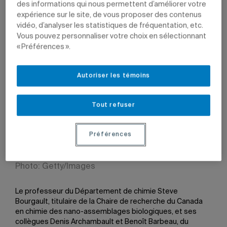
des informations qui nous permettent d’améliorer votre
expérience sur le site, de vous proposer des contenus
vidéo, d’analyser les statistiques de fréquentation, etc.
Vous pouvez personnaliser votre choix en sélectionnant
« Préférences ».
20 novembre 2020 à 15 h 11
Mis à jour le 24 novembre 2020 à 17 h 11
Autoriser les témoins
Tout refuser
COVID-19: tous les articles
Toutes les nouvelles entourant la COVID-19 et les analyses
des experts sur la crise sont réunies dans cette série
Préférences
Photo: Getty/Images
Le professeur du Département de chimie Steve
Bourgault, titulaire de la Chaire de recherche du Canada
en chimie des nano-assemblages biologiques, et ses
collègues Denis Archambault et Benoît Barbeau, du