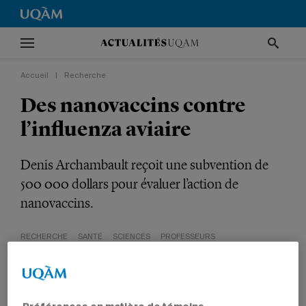
Accueil
|
Recherche
Des nanovaccins contre
l’influenza aviaire
Denis Archambault reçoit une subvention de
500 000 dollars pour évaluer l’action de
nanovaccins.
RECHERCHE
SANTÉ
SCIENCES
PROFESSEURS