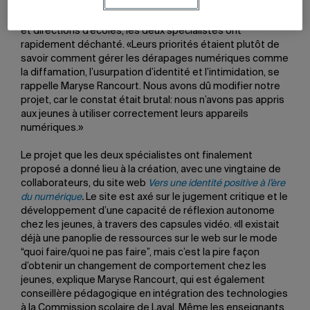
Après avoir testé l’idée auprès de quelques enseignants
et directions d’écoles, les deux spécialistes ont
rapidement déchanté. «Leurs priorités étaient plutôt de
savoir comment gérer les dérapages numériques comme
la diffamation, l’usurpation d’identité et l’intimidation, se
rappelle Maryse Rancourt. Nous avons dû modifier notre
projet, car le constat était brutal: nous n’avons pas appris
aux jeunes à utiliser correctement leurs appareils
numériques.»
Le projet que les deux spécialistes ont finalement
proposé a donné lieu à la création, avec une vingtaine de
collaborateurs, du site web
Vers une identité positive à l’ère
du numérique
.
Le site est axé sur le jugement critique et le
développement d’une capacité de réflexion autonome
chez les jeunes, à travers des capsules vidéo. «Il existait
déjà une panoplie de ressources sur le web sur le mode
“quoi faire/quoi ne pas faire”, mais c’est la pire façon
d’obtenir un changement de comportement chez les
jeunes, explique Maryse Rancourt, qui est également
conseillère pédagogique en intégration des technologies
à la Commission scolaire de Laval. Même les enseignants