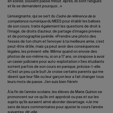
en soirée, souvent passé minuit. Après, ils sont fatigués
et ils se demandent pourquoi…»
L’enseignante, qui se sert du
Cadre de référence de la
compétence numérique
du MEES pour établir les balises
de son cours, traite également les questions de droit à
l’image, de droits d’auteur, de partage d’images privées
et de pornographie juvénile. «Prendre une photo des
fesses de ton chum et l’envoyer à ta meilleure amie, c’est
peut-être drôle, mais ça peut avoir des conséquences
légales, les prévient-elle. Même quand on envoie des
photos de soi-même nu, si on a 17 ans, on s’expose à avoir
un casier judiciaire pour auto-exploitation.» Ses étudiants
sortent parfois de son cours en panique, précise-t-elle.
«C’est un peu ça le but! Je croise certains parents qui me
disent que leur fille ou leur garçon leur a fait changer tous
leurs mots de passe. J’en suis bien fière!»
À la fin de l’année scolaire, les élèves de Marie Quirion se
prononcent sur ce qu’ils ont apprécié ou pas et sur les
sujets qu’ils auraient aimé aborder davantage. «Je me
sers de leurs commentaires pour ajuster le cours l’année
suivante», dit-elle.