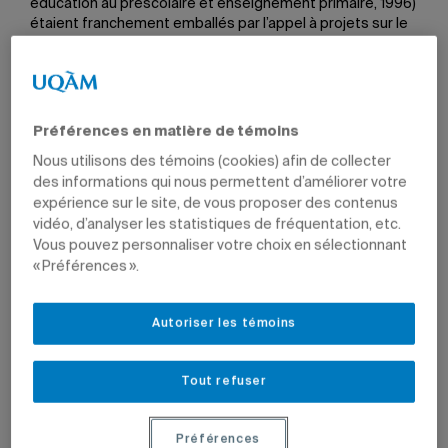
éducation au préscolaire et enseignement primaire, 1996)
étaient franchement emballés par l’appel à projets sur le
numérique lancé il y a quelques années par le ministère de
l’Éducation et de l’Enseignement supérieur (MEES). «Nous
souhaitions promouvoir des pratiques innovantes et nous
voulions suggérer que les élèves puissent utiliser leurs
appareils personnels en classe», raconte la conseillère
Préférences en matière de témoins
pédagogique du RÉCIT (RÉseau axé sur le développement
Nous utilisons des témoins (cookies) afin de collecter
des Compétences des élèves par l’Intégration des
des informations qui nous permettent d’améliorer votre
Technologies).
expérience sur le site, de vous proposer des contenus
vidéo, d’analyser les statistiques de fréquentation, etc.
«Le constat est brutal: nous n’avons
Vous pouvez personnaliser votre choix en sélectionnant
« Préférences ».
pas appris aux jeunes à utiliser
correctement leurs appareils
Autoriser les témoins
numériques.»
Tout refuser
Maryse RAncourt
Conseillère pédagogique du RÉCIT
Préférences