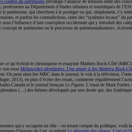
es confins du patrimoine
privilégie l’analyse de tensions entre des conce
et, professeurs au Département d’études urbaines et touristiques de l
 le patrimoine, qui cherchent à le protéger ou qui, simplement, s’y inté
nsions, et parfois les contradictions, entre des “systèmes locaux” du p
ée sous l’influence d’une conception occidentale qui y introduit des caté
 le concept de patrimoine ou le processus de patrimonialisation», écriven
 lire ce qu’écrirait le chroniqueur et essayiste Mathieu Bock-Côté (MBC
e son essai
Mélancolies identitaires. Une année à lire Mathieu Bock-Cô
. On peut ainsi lire MBC dans le journal, le voir à la télévision, l’enten
ie, 2013), en plus d’écrire des essais, commente régulièrement l’actual
 Radio-Canada et le journal français
Le Figaro
. L’essai de Mark Fortier,
 exploration (…) des thèmes développés par une droite qui, des Amérique
 personnes qui y occupent un rôle – en tenant compte du politique, voilà l
ment d’histoire de l’art, et intitulé
Le désordre des choses. L’art et l’