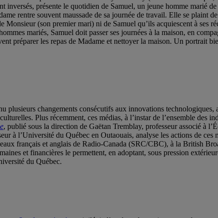
ont inversés, présente le quotidien de Samuel, un jeune homme marié de 
e rentre souvent maussade de sa journée de travail. Elle se plaint de c
e Monsieur (son premier mari) ni de Samuel qu’ils acquiescent à ses réc
les hommes mariés, Samuel doit passer ses journées à la maison, en comp
doivent préparer les repas de Madame et nettoyer la maison. Un portrait 
onnu plusieurs changements consécutifs aux innovations technologiques, a
lturelles. Plus récemment, ces médias, à l’instar de l’ensemble des indu
ue
, publié sous la direction de Gaëtan Tremblay, professeur associé à 
ur à l’Université du Québec en Outaouais, analyse les actions de ces méd
 réseaux français et anglais de Radio-Canada (SRC/CBC), à la British B
maines et financières le permettent, en adoptant, sous pression extérieure 
niversité du Québec.