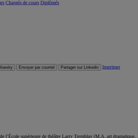
urs
Chargés de cours
Diplômés
Imprimer
Bluesky
Envoyer par courriel
Partager sur Linkedin
r de l’École supérieure de théâtre Larry Tremblay (M.A. art dramatiqu