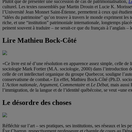
Plutôt que de présenter une succession de cas de patrimonialisation,
L
culturel. Les textes rassemblés par Martin Drouin et Lucie K. Moriss
l’Université Jean Monnet Saint-Étienne, permettent à ceux qui étudient
“idées du patrimoine” qu’on trouve à travers le monde expriment les te
riche, et une “institution” patrimoniale internationale, longtemps plac
peinent souvent à traduire – ne serait-ce que du français à l’anglais –
Lire Mathieu Bock-Côté
«Ce livre est né d’une résolution en apparence assez simple, celle de
sociologie Mark Fortier (M.A. sociologie, 2000) dans l’introduction d
celle de cet intellectuel organique du groupe Quebecor, souligne l’auteur
conservatisme de combat.» En effet, Mathieu Bock-Côté (Ph.D. sociolog
L’Action nationale
,
Argument
,
Commentaire
et
Le Débat
, mais aussi
l’immigration, de la langue et de l’identité québécoise, se veut «une
Le désordre des choses
Réfléchir sur l’art – ses pratiques, ses institutions, ses réseaux et les
Ève Charron, respectivement professeure et chargée de cours au Départe