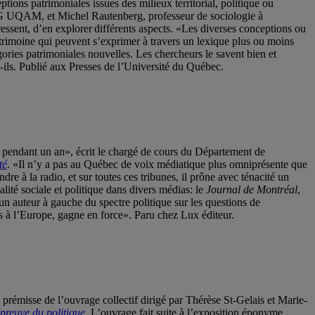
ptions patrimoniales issues des milieux territorial, politique ou
’ESG UQAM, et Michel Rautenberg, professeur de sociologie à
ressent, d’en explorer différents aspects. «Les diverses conceptions ou
atrimoine qui peuvent s’exprimer à travers un lexique plus ou moins
gories patrimoniales nouvelles. Les chercheurs le savent bien et
t-ils. Publié aux Presses de l’Université du Québec.
) pendant un an», écrit le chargé de cours du Département de
té
. «Il n’y a pas au Québec de voix médiatique plus omniprésente que
dre à la radio, et sur toutes ces tribunes, il prône avec ténacité un
ité sociale et politique dans divers médias: le
Journal de Montréal
,
 un auteur à gauche du spectre politique sur les questions de
s à l’Europe, gagne en force». Paru chez Lux éditeur.
a prémisse de l’ouvrage collectif dirigé par
Thérèse St-Gelais et Marie-
épreuve du politique
.
L’ouvrage fait suite à l’exposition éponyme