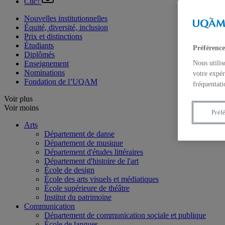
Clic!
Nouvelles institutionnelles
Équité, diversité, inclusion
Prix et distinctions
Étudiants
Préférence
Diplômés
Enseignement
Nous utilis
Nominations
votre expér
Fondation de l’UQAM
fréquentati
Voir plus
Voir moins
Préf
Arts
Département de danse
Département de musique
Département d'études littéraires
Département d'histoire de l'art
École de design
École des arts visuels et médiatiques
École supérieure de théâtre
Institut du patrimoine
Communication
Département de communication sociale et publique
École de langues