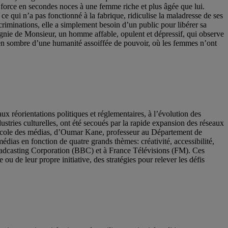
force en secondes noces à une femme riche et plus âgée que lui.
e qui n’a pas fonctionné à la fabrique, ridiculise la maladresse de ses
riminations, elle a simplement besoin d’un public pour libérer sa
agnie de Monsieur, un homme affable, opulent et dépressif, qui observe
bien sombre d’une humanité assoiffée de pouvoir, où les femmes n’ont
ux réorientations politiques et réglementaires, à l’évolution des
stries culturelles, ont été secoués par la rapide expansion des réseaux
l’École des médias, d’Oumar Kane, professeur au Département de
ias en fonction de quatre grands thèmes: créativité, accessibilité,
roadcasting Corporation (BBC) et à France Télévisions (FM). Ces
ou de leur propre initiative, des stratégies pour relever les défis