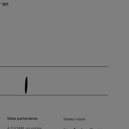
r en
Sites partenaires
Suivez-nous
À l’UQAM, on publie