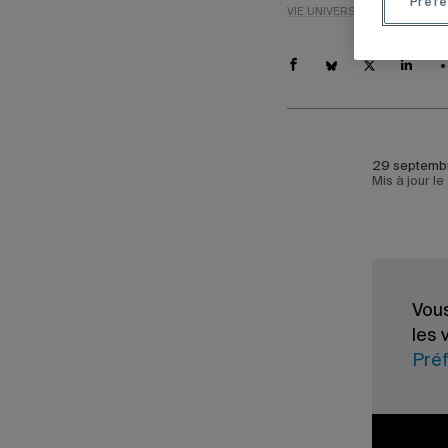
Préfé
VIE UNIVERSITAIRE
NOUVEL
29 septemb
Mis à jour l
Le Burea
(BIPH) a 
Vous
populatio
les 
prévenir
Pré
violence
La capsu