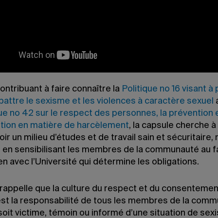
nt brièvement les ressources et les services mis à la
ion de la communauté. Elle souligne l’importance de b
 les politiques et les règlements, et d’adopter des
ments respectueux. Elle rappelle aussi
l’obligation 
res de la communauté de suivre les formations sur l
s à caractère sexuel
.
ontribuant à faire connaître la
Politique no 16 visant à
attre le sexisme et les violences à caractère sexuel
a
que no 42 sur le respect des personnes, la prévention 
ention en matière de harcèlement
, la capsule cherche à
r un milieu d’études et de travail sain et sécuritaire
, en sensibilisant les membres de la communauté au f
lien avec l’Université qui détermine les obligations.
 rappelle que la culture du respect et du consentemen
st la responsabilité de tous les membres de la comm
soit victime, témoin ou informé d’une situation de sex