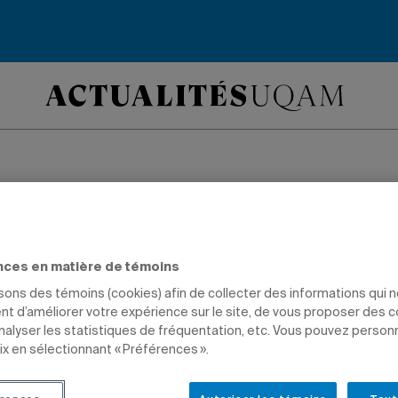
pect, même à distan
nces en matière de témoins
idéo rappelle que les politiques visant
isons des témoins (cookies) afin de collecter des informations qui 
t les violences à caractère sexuel s’a
t d’améliorer votre expérience sur le site, de vous proposer des 
analyser les statistiques de fréquentation, etc. Vous pouvez person
nce.
ix en sélectionnant « Préférences ».