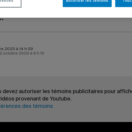
rences
Autoriser les témoins
Tout
LES INSTITUTIONNELLES
re 2020 à 14 h 09
e 2 octobre 2020 à 9 h 10
u d’intervention et de prévention en matière de harc
produit une capsule vidéo à l’intention du personnel et
 devez autoriser les témoins publicitaires pour affich
n étudiante qui rappelle que les politiques de l’UQAM 
vidéos provenant de Youtube.
 et à combattre toute forme de harcèlement ainsi que
férences des témoins
s à caractère sexuel s’appliquent même à distance.
le est portée par une employée et une étudiante qui