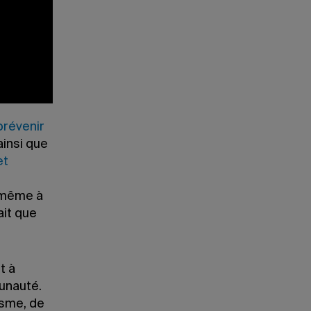
ien
pour tous
es
 prévenir
insi que
et
, même à
ait que
t à
unauté.
isme, de