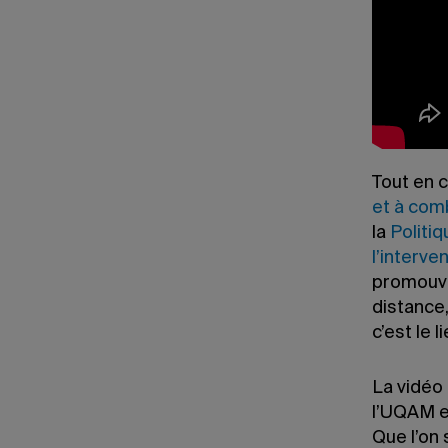
présente
disposit
connaître
comporte
les memb
violence
Tout en c
et à comb
la
Politi
l’interv
promouvoi
distance
c’est le 
La vidéo
l’UQAM e
Que l’on 