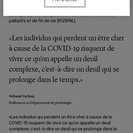
Préférences
membre du Centre de recherche et d’intervention sur le
suicide, enjeux éthiques et pratiques de fin de vie (CRISE)
ainsi que du Réseau québécois de recherche en soins
palliatifs et de fin de vie (RQSPAL).
«Les individus qui perdent un être cher
à cause de la COVID-19 risquent de
vivre ce qu’on appelle un deuil
complexe, c’est-à-dire un deuil qui se
prolonge dans le temps.»
Mélanie Vachon,
Professeure au Département de psychologie
«Les individus qui perdent un être cher à cause de la
COVID-19 risquent de vivre ce qu’on appelle un deuil
complexe, c’est-à-dire un deuil qui se prolonge dans le