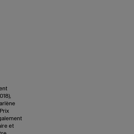
Le Conseil de diplômés de la Faculté des s
d’engagement pour l’année 2020. On aperçoi
Gendron.
ent
018),
arlène
Prix
également
ire et
tre