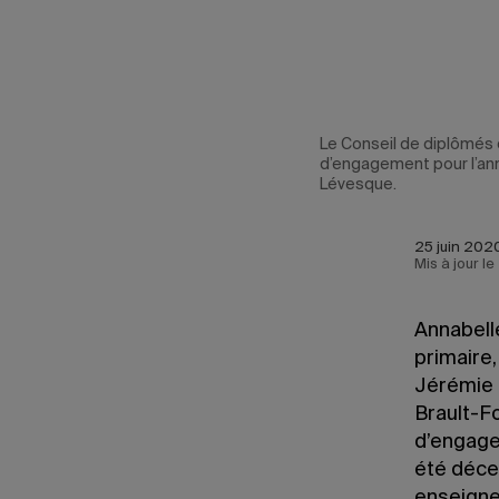
rné ses Prix
Le Conseil de diplômés 
orie-Marlène
d’engagement pour l’ann
Lévesque.
25 juin 202
Mis à jour le
Annabell
primaire,
Jérémie 
Brault-Fo
d’engage
été déce
enseignem