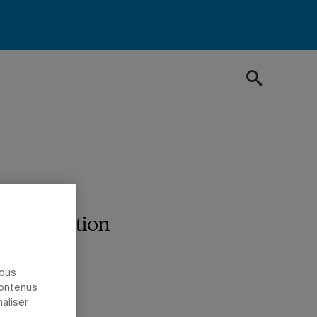
e l’éducation
nous
contenus
naliser