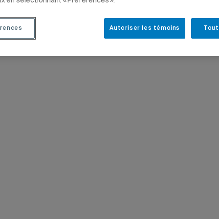
ix en sélectionnant « Préférences ».
rences
Autoriser les témoins
Tout