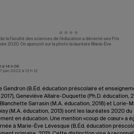
de la Faculté des sciences de l’éducation a décerné ses Prix
ée 2020. On aperçoit sur la photo la lauréate Marie-Ève
0 à 14 h 06
 7 juin 2022 à 12 h 12
e Gendron (B.Éd. éducation préscolaire et enseignem
 2017), Geneviève Allaire-Duquette (Ph.D. éducation, 2
Blanchette Sarrasin (M.A. éducation, 2018) et Lorie-M
isy (M.A. éducation, 2013) sont les lauréates 2020 du 
ment en éducation. Une mention «coup de cœur» a 
rnée à Marie-Ève Lévesque (B.Éd. éducation préscola
ent primaire, 2011). Cette distinction vise à reconnaî