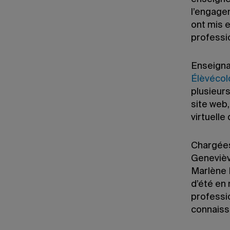
l’engage
ont mis e
professi
Enseigna
Élèvécol
plusieurs
site web,
virtuell
Chargées
Genevièv
Marlène B
d’été en
professio
connaiss