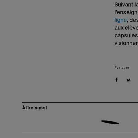
Suivant 
l’enseig
ligne
, de
aux élève
capsules
visionne
Partager
À lire aussi