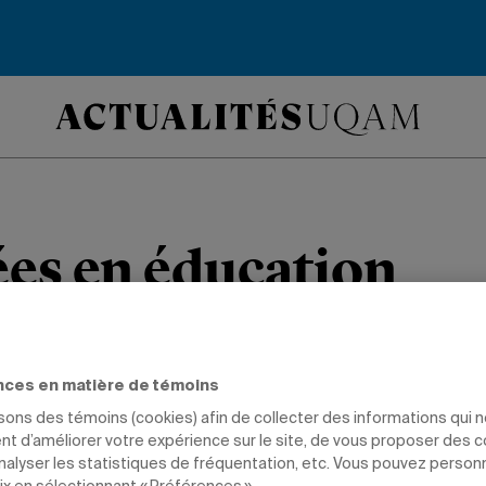
es en éducation
 diplômés de la Faculté des sciences d
 Prix d’engagement pour l’année 2020.
nces en matière de témoins
isons des témoins (cookies) afin de collecter des informations qui 
t d’améliorer votre expérience sur le site, de vous proposer des 
'AFFICHE
PRIX ET DISTINCTIONS
ÉDUCATION
DIPLÔMÉS
analyser les statistiques de fréquentation, etc. Vous pouvez person