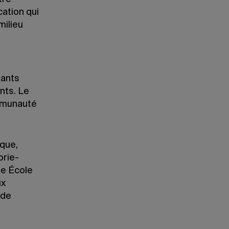
ation qui
milieu
nants
nts. Le
ommunauté
que,
orie-
re École
ux
 de