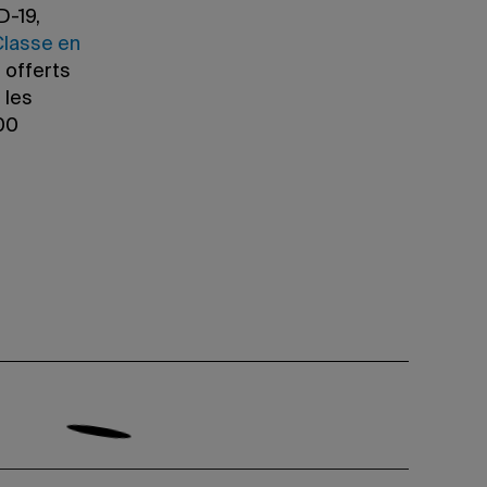
D-19,
Classe en
 offerts
 les
00