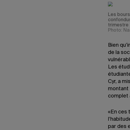
Les bours
confondus
trimestre
Photo: Na
Bien qu’i
de la soc
vulnérabl
Les étud
étudiante
Cyr, a mi
montant 
complet 
«En ces t
l’habitu
par des e