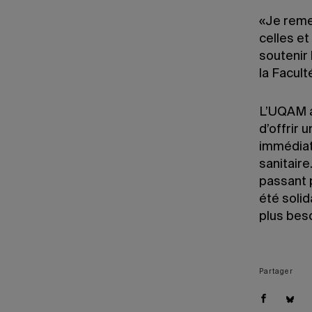
«Je reme
celles et
soutenir
la Facult
L’UQAM a
d’offrir 
immédiat
sanitair
passant 
été solid
plus bes
Partager