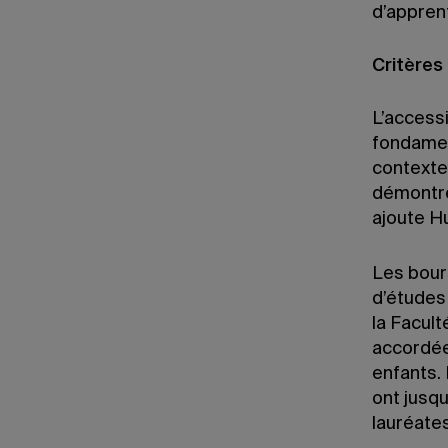
d’apprent
Critères 
L’accessi
fondament
contexte
démontrer
ajoute H
Les bours
d’études
la Facult
accordée
enfants.
ont jusqu
lauréate