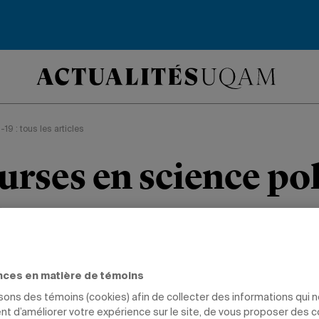
19 : tous les articles
urses en science po
t
et en place un programme de bourses
nces en matière de témoins
n aide à sa communauté étudiante pen
isons des témoins (cookies) afin de collecter des informations qui 
t d’améliorer votre expérience sur le site, de vous proposer des 