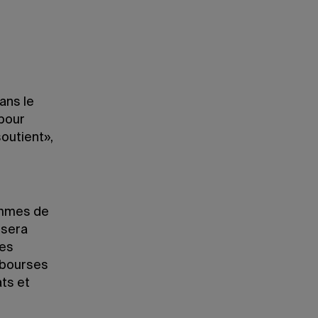
ans le
 pour
outient»,
rammes de
 sera
des
 bourses
ats et