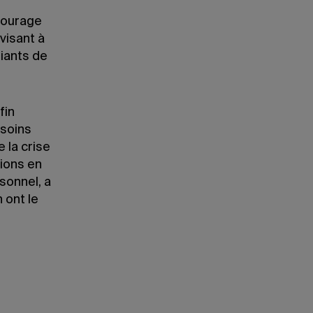
courage
visant à
diants de
fin
esoins
 la crise
ions en
sonnel, a
n ont le