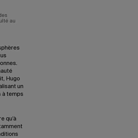
udes
ulté au
 sphères
lus
sonnes.
nauté
it, Hugo
alisant un
s à temps
re qu’à
notamment
nditions