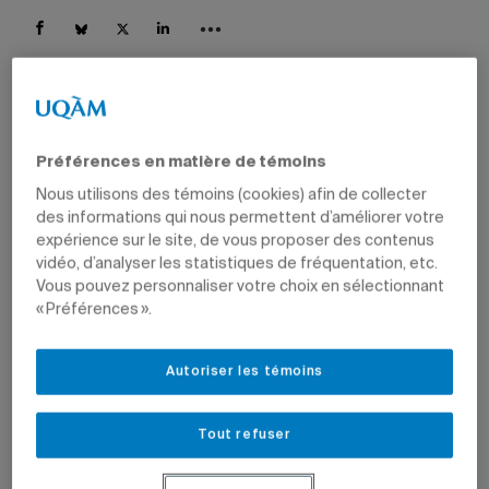
11 décembre 2020 à 11 h 12
Mis à jour le 11 décembre 2020 à 11 h 12
Préférences en matière de témoins
Nous utilisons des témoins (cookies) afin de collecter
des informations qui nous permettent d’améliorer votre
expérience sur le site, de vous proposer des contenus
COVID-19: tous les articles
vidéo, d’analyser les statistiques de fréquentation, etc.
Vous pouvez personnaliser votre choix en sélectionnant
Toutes les nouvelles entourant la COVID-19 et les analyses
« Préférences ».
des experts sur la crise sont réunies dans cette série.
Autoriser les témoins
L’entrepreneur Luc Filiatreault et le professeur
Maher Kooli
Tout refuser
Le 9 décembre, le directeur du Département de finance
de l’ESG UQAM Maher Kooli a échangé avec l’entrepreneur