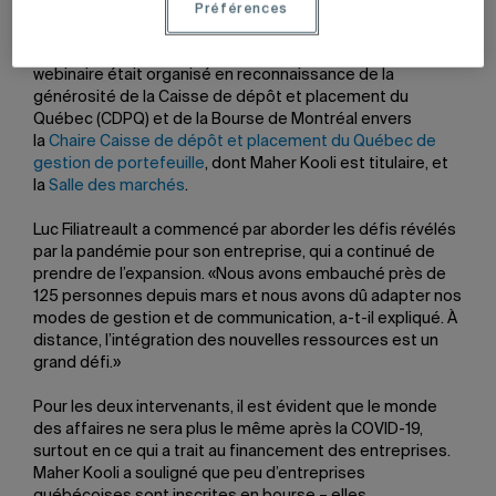
Luc Filiatreault, président et chef de la direction de
mdf
Préférences
commerce,
sur les défis qu’affrontent les entreprises
depuis le début de la pandémie de COVID-19. Ce
webinaire était organisé en reconnaissance de la
générosité de la Caisse de dépôt et placement du
Québec (CDPQ) et de la Bourse de Montréal envers
la
Chaire Caisse de dépôt et placement du Québec de
gestion de portefeuille
, dont Maher Kooli est titulaire, et
la
Salle des marchés
.
Luc Filiatreault a commencé par aborder les défis révélés
par la pandémie pour son entreprise, qui a continué de
prendre de l’expansion. «Nous avons embauché près de
125 personnes depuis mars et nous avons dû adapter nos
modes de gestion et de communication, a-t-il expliqué. À
distance, l’intégration des nouvelles ressources est un
grand défi.»
Pour les deux intervenants, il est évident que le monde
des affaires ne sera plus le même après la COVID-19,
surtout en ce qui a trait au financement des entreprises.
Maher Kooli a souligné que peu d’entreprises