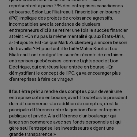
québécoises sont inscrites en bourse – elles
représentent à peine 7 % des entreprises canadiennes
en bourse. Selon Luc Filiatreault, l’inscription en bourse
(IPO) implique des projets de croissance agressifs,
incompatibles avec la tendance de plusieurs
entrepreneurs d’ici à se retirer une fois le succès financier
atteint. «On n’a pas la même mentalité qu’aux États-Unis,
a-t-il ajouté. Est-ce que Mark Zuckerberg a encore besoin
de travailler? Et pourtant, il le fait!» Maher Kooli et Luc
Filiatreault ont souligné les succès récents de certaines
entreprises québécoises, comme Lightspeed et Lion
Electrique, qui ont réussi leur entrée en bourse. «En
démystifiant le concept de l’IPO, ça va encourager plus
d’entreprises à faire ce virage.»
Il faut être prêt à rendre des comptes pour devenir une
entreprise cotée en bourse, avertit toutefois le président
de mdf commerce. «La reddition de comptes, c’est la
principale différence entre la gestion d’une entreprise
publique et privée. À la différence d’un boulanger qui
lance son commerce avec ses fonds personnels et qui
gère seul l’entreprise, les investisseurs exigent une
grande transparence.»