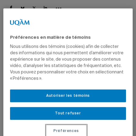
Préférences en matière de témoins
15 mai 2020 à 10 h 05
Mis à jour le 15 mai 2020 à 11 h 05
Nous utilisons des témoins (cookies) afin de collecter
des informations qui nous permettent d’améliorer votre
expérience sur le site, de vous proposer des contenus
vidéo, d’analyser les statistiques de fréquentation, etc.
Série
COVID-19: tous les articles
Vous pouvez personnaliser votre choix en sélectionnant
« Préférences ».
Les nouvelles sur la situation
à l’Université
entourant la COVID-19
et les analyses des experts sur la crise sont réunies dans cette série.
Autoriser les témoins
Au-delà de 150 chercheuses et chercheurs
provenant de plus de 40 pays collaborent à
Tout refuser
l’étude.
Photo: Getty/Images
Préférences