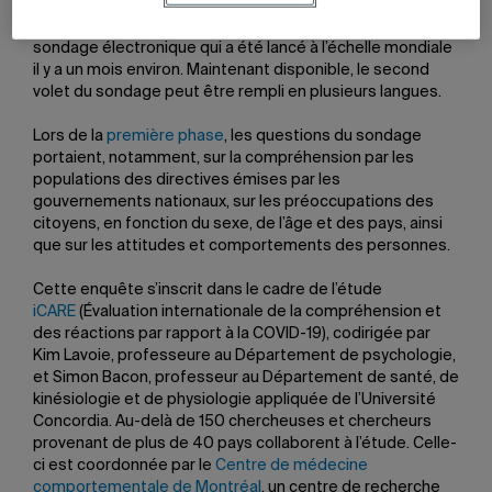
Comment la pandémie de COVID-19 affecte-t-elle votre
vie? Cette question est au cœur de la
phase 2
d’un
sondage électronique qui a été lancé à l’échelle mondiale
il y a un mois environ. Maintenant disponible, le second
volet du sondage peut être rempli en plusieurs langues.
Lors de la
première phase
, les questions du sondage
portaient, notamment, sur la compréhension par les
populations des directives émises par les
gouvernements nationaux, sur les préoccupations des
citoyens, en fonction du sexe, de l’âge et des pays, ainsi
que sur les attitudes et comportements des personnes.
Cette enquête s’inscrit dans le cadre de l’étude
iCARE
(Évaluation internationale de la compréhension et
des réactions par rapport à la COVID-19), codirigée par
Kim Lavoie, professeure au Département de psychologie,
et Simon Bacon, professeur au Département de santé, de
kinésiologie et de physiologie appliquée de l’Université
Concordia. Au-delà de 150 chercheuses et chercheurs
provenant de plus de 40 pays collaborent à l’étude. Celle-
ci est coordonnée par le
Centre de médecine
comportementale de Montréal
, un centre de recherche