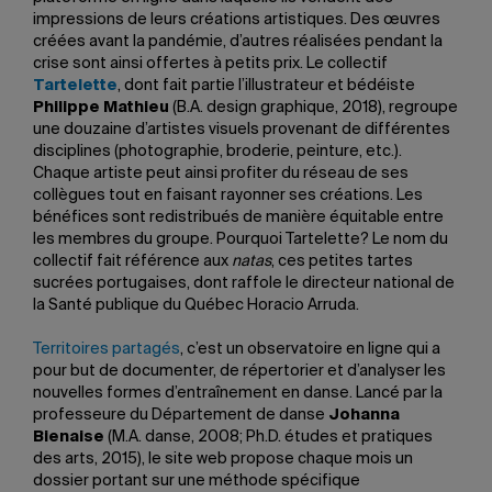
impressions de leurs créations artistiques. Des œuvres
créées avant la pandémie, d’autres réalisées pendant la
crise sont ainsi offertes à petits prix. Le collectif
Tartelette
, dont fait partie l’illustrateur et bédéiste
Philippe Mathieu
(B.A. design graphique, 2018), regroupe
une douzaine d’artistes visuels provenant de différentes
disciplines (photographie, broderie, peinture, etc.).
Chaque artiste peut ainsi profiter du réseau de ses
collègues tout en faisant rayonner ses créations. Les
bénéfices sont redistribués de manière équitable entre
les membres du groupe. Pourquoi Tartelette? Le nom du
collectif fait référence aux
natas
, ces petites tartes
sucrées portugaises, dont raffole le directeur national de
la Santé publique du Québec Horacio Arruda.
Territoires partagés
, c’est un observatoire en ligne qui a
pour but de documenter, de répertorier et d’analyser les
nouvelles formes d’entraînement en danse. Lancé par la
professeure du Département de danse
Johanna
Bienaise
(M.A. danse, 2008; Ph.D. études et pratiques
des arts, 2015), le site web propose chaque mois un
dossier portant sur une méthode spécifique