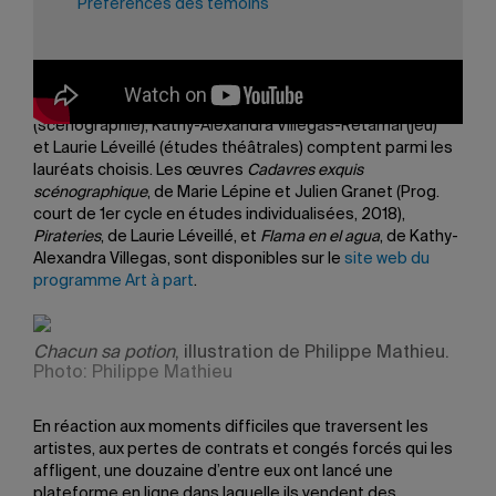
Préférences des témoins
vise à soutenir des artistes de théâtre émergents et
autres professionnels du milieu afin de les aider à
traverser la crise. Les diplômés en jeu Anthony Tingaud
(2019) et Justine Prévost (2019) ainsi que les étudiantes
au baccalauréat en art dramatique Marie Lépine
(scénographie), Kathy-Alexandra Villegas-Retamal (jeu)
et Laurie Léveillé (études théâtrales) comptent parmi les
lauréats choisis. Les œuvres
Cadavres exquis
scénographique
, de Marie Lépine et Julien Granet (Prog.
court de 1er cycle en études individualisées, 2018),
Pirateries
, de Laurie Léveillé, et
Flama en el agua
, de Kathy-
Alexandra Villegas, sont disponibles sur le
site web du
programme Art à part
.
Chacun sa potion
, illustration de Philippe Mathieu.
Photo: Philippe Mathieu
En réaction aux moments difficiles que traversent les
artistes, aux pertes de contrats et congés forcés qui les
affligent, une douzaine d’entre eux ont lancé une
plateforme en ligne dans laquelle ils vendent des