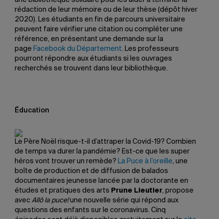
une bibliothèque solidaire pour les aider à terminer la
rédaction de leur mémoire ou de leur thèse (dépôt hiver
2020). Les étudiants en fin de parcours universitaire
peuvent faire vérifier une citation ou compléter une
référence, en présentant une demande sur la
page
Facebook du Département
. Les professeurs
pourront répondre aux étudiants si les ouvrages
recherchés se trouvent dans leur bibliothèque.
Éducation
Le Père Noël risque-t-il d’attraper la Covid-19? Combien
de temps va durer la pandémie? Est-ce que les super
héros vont trouver un remède?
La Puce à l’oreille
, une
boîte de production et de diffusion de balados
documentaires jeunesse lancée par la doctorante en
études et pratiques des arts
Prune Lieutier
, propose
avec
Allô la puce!
une nouvelle série qui répond aux
questions des enfants sur le coronavirus. Cinq