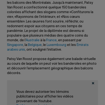
les balcons des Montréalais. Jusqu’à maintenant, Patsy
Van Roost a confectionné quelque 150 banderoles
colorées affichant des slogans comme «Confiturons la
vie», «Rayonnons de l’intérieur», et «Nos cœurs
ensemble». Les œuvres font sourire, réfléchir, ou
redonnent espoir aux citoyens en ces temps de
pandémie. Le projet de la diplômée est devenu si
populaire que plusieurs médias des quatre coins du
monde, de l’
Australie
à la
France
, en passant par
Singapore
, la
Belgique
, le
Luxembourg
et les
Émirats
arabes unis
, ont souligné l’initiative.
Patsy Van Roost propose également une balade virtuelle
au cours de laquelle on peut voir les banderoles en photo
et découvrir l’emplacement géographique des balcons
décorés.
Quatorze Uqamiens, diplômés et étudiants de l’
École
supérieure de théâtre
(ÉST), ont reçu l’une des
100
Vous devez autoriser les témoins
bourses
de 750 dollars remises par le programme Art à
publicitaires pour afficher les vidéos
part de l’École nationale de théâtre du Canada, afin de
provenant de Youtube.
présenter une œuvre artistique en ligne. Le programme