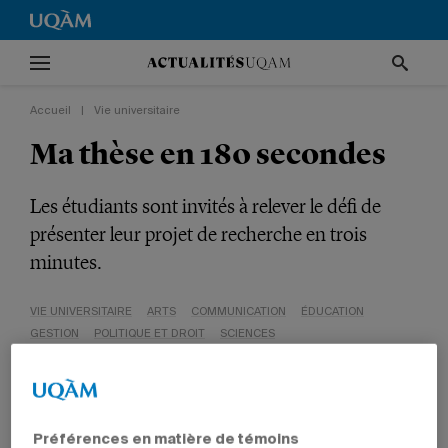
Accueil
|
Vie universitaire
Ma thèse en 180 secondes
Les étudiants sont invités à relever le défi de
présenter leur projet de recherche en trois
minutes.
VIE UNIVERSITAIRE
ARTS
COMMUNICATION
ÉDUCATION
GESTION
POLITIQUE ET DROIT
SCIENCES
SCIENCES HUMAINES
ÉTUDIANTS
Préférences en matière de témoins