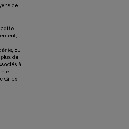
oyens de
 cette
lement,
s
énie, qui
 plus de
ssociés à
ie et
 Gilles