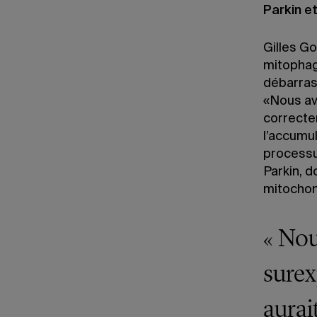
Parkin e
Gilles Go
mitophag
débarras
«Nous av
correctem
l’accumul
processu
Parkin, d
mitochon
« Nou
surex
aurai