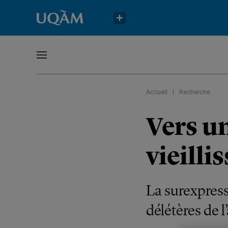
Accueil
|
Recherche
Vers un
vieilli
La surexpress
délétères de l