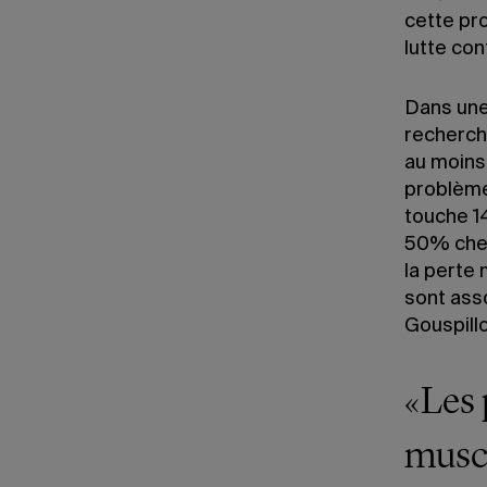
cette pr
lutte con
Dans une
recherch
au moins
problème
touche 1
50% chez
la perte 
sont ass
Gouspill
«Les 
muscu