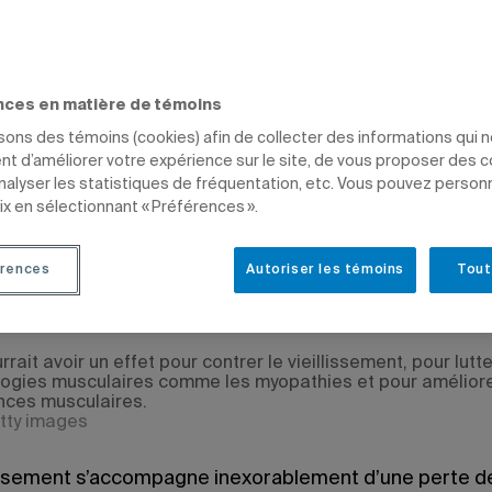
UES
SCIENCES
PROFESSEURS
DIPLÔMÉS
nces en matière de témoins
isons des témoins (cookies) afin de collecter des informations qui 
t d’améliorer votre expérience sur le site, de vous proposer des 
analyser les statistiques de fréquentation, etc. Vous pouvez person
e-Claude Bourdon
ix en sélectionnant « Préférences ».
19 à 11 h 01
 21 janvier 2019 à 15 h 01
rences
Autoriser les témoins
Tout
rrait avoir un effet pour contrer le vieillissement, pour lutt
logies musculaires comme les myopathies et pour améliore
ces musculaires.
tty images
lissement s’accompagne inexorablement d’une perte 