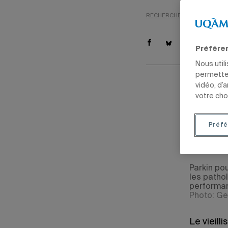
RECHERCHE
SANTÉ
REV
Préfére
Nous util
permetten
vidéo, d’
Par
Mari
votre cho
21 janvier 20
Mis à jour le
Préfé
Parkin pou
les patho
performan
Photo: Ge
Le vieil