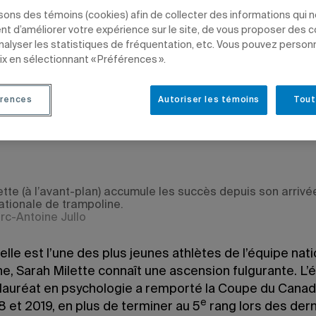
isons des témoins (cookies) afin de collecter des informations qui 
t d’améliorer votre expérience sur le site, de vous proposer des 
analyser les statistiques de fréquentation, etc. Vous pouvez person
ix en sélectionnant « Préférences ».
-François Ducharme
rences
Autoriser les témoins
Tout
 à 11 h 08
e 28 août 2019 à 9 h 08
ette (à l’avant-plan) accumule les succès depuis son arrivé
nationale de trampoline.
rc-Antoine Jullo
lle est l’une des plus jeunes athlètes de l’équipe nat
e, Sarah Milette connaît une ascension fulgurante. L’
lauréat en psychologie a remporté la Coupe du Canad
e
8 et 2019, en plus de terminer au 5
rang lors des dern