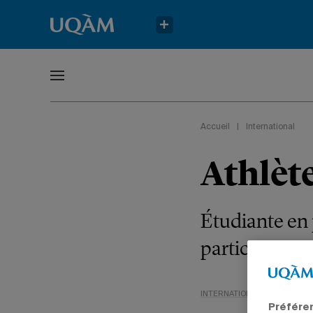
Accueil
|
International
Athlète
Étudiante en 
participer au
INTERNATIONAL
SPORTS
Préfére