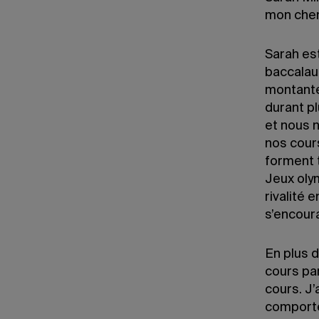
mon che
Sarah es
baccalau
montante
durant p
et nous 
nos cour
forment 
Jeux oly
rivalité 
s’encour
En plus 
cours pa
cours. J’
comporte