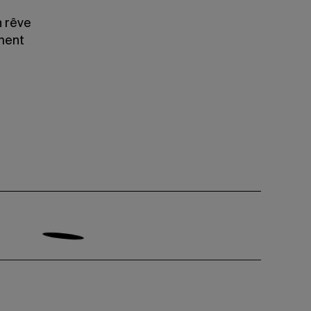
n rêve
ément