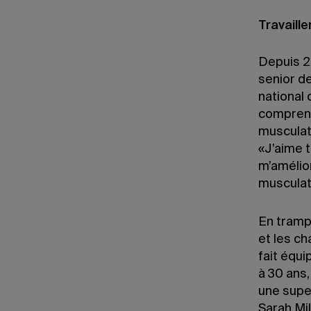
Travaill
Depuis 20
senior de
national
comprend
musculat
«J’aime t
m’amélior
musculat
En tramp
et les c
fait équ
à 30 ans,
une supe
Sarah Mi