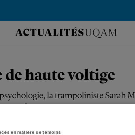
 de haute voltige
psychologie, la trampoliniste Sarah Mi
x Jeux olympiques.
SCIENCES HUMAINES
ÉTUDIANTS
nces en matière de témoins