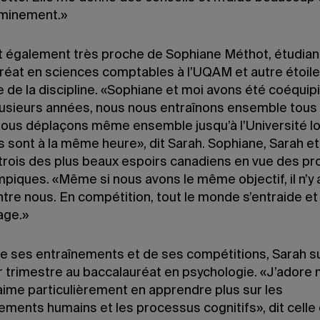
minement.»
t également très proche de Sophiane Méthot, étudian
réat en sciences comptables à l’UQAM et autre étoile
 de la discipline. «Sophiane et moi avons été coéquip
lusieurs années, nous nous entraînons ensemble tous 
nous déplaçons même ensemble jusqu’à l’Université l
s sont à la même heure», dit Sarah. Sophiane, Sarah e
trois des plus beaux espoirs canadiens en vue des pr
mpiques. «Même si nous avons le même objectif, il n’y
entre nous. En compétition, tout le monde s’entraide et
age.»
de ses entraînements et de ses compétitions, Sarah su
r trimestre au baccalauréat en psychologie. «J’adore
aime particulièrement en apprendre plus sur les
ments humains et les processus cognitifs», dit celle 