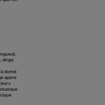
e que l’on
ngueuil,
 dirigé
m’a donné
up appris
ieur.»
robatique
stique