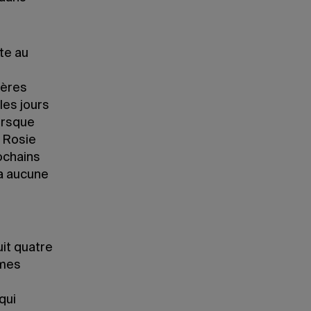
te au
ières
les jours
orsque
t Rosie
ochains
 a aucune
it quatre
 mes
qui