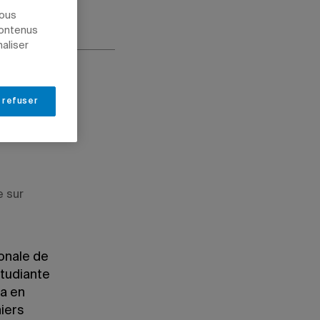
nous
contenus
naliser
 refuser
e sur
ionale de
étudiante
a en
iers