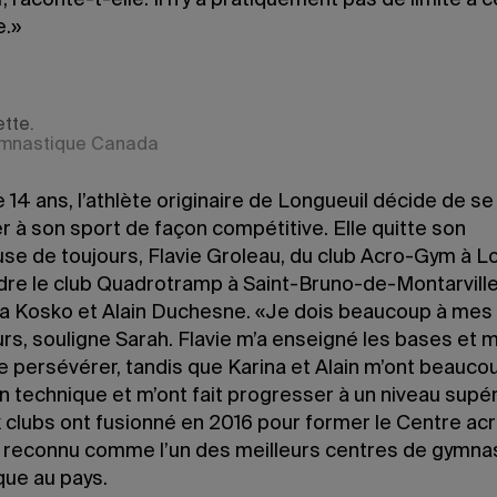
, raconte-t-elle. Il n’y a pratiquement pas de limite à c
e.»
ette.
ymnastique Canada
e 14 ans, l’athlète originaire de Longueuil décide de se
 à son sport de façon compétitive. Elle quitte son
se de toujours, Flavie Groleau, du club Acro-Gym à Lo
dre le club Quadrotramp à Saint-Bruno-de-Montarville,
na Kosko et Alain Duchesne. «Je dois beaucoup à mes
rs, souligne Sarah. Flavie m’a enseigné les bases et 
e persévérer, tandis que Karina et Alain m’ont beauco
an technique et m’ont fait progresser à un niveau supér
 clubs ont fusionné en 2016 pour former le Centre ac
, reconnu comme l’un des meilleurs centres de gymna
que au pays.