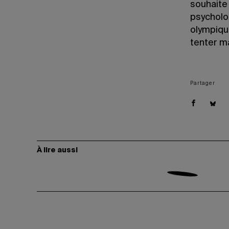
souhaite
psycholog
olympiqu
tenter m
Partager
À lire aussi