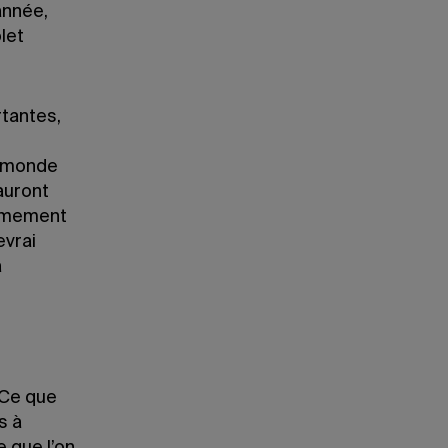
année,
let
rtantes,
u monde
auront
rêmement
evrai
a
«Ce que
s à