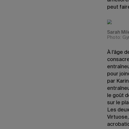
améliorer
peut fair
Sarah Mil
Photo: G
À l’âge d
consacrer
entraîneu
pour join
par Kari
entraîneu
le goût d
sur le pl
Les deux
Virtuose
acrobati