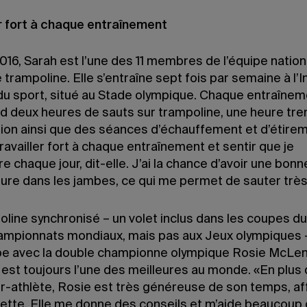
er fort à chaque entraînement
16, Sarah est l’une des 11 membres de l’équipe nation
 trampoline. Elle s’entraîne sept fois par semaine à l’I
 du sport, situé au Stade olympique. Chaque entraîne
 deux heures de sauts sur trampoline, une heure tre
ion ainsi que des séances d’échauffement et d’étirem
ravailler fort à chaque entraînement et sentir que je
e chaque jour, dit-elle. J’ai la chance d’avoir une bonn
ure dans les jambes, ce qui me permet de sauter très
oline synchronisé – un volet inclus dans les coupes 
hampionnats mondiaux, mais pas aux Jeux olympiques 
ipe avec la double championne olympique Rosie McLenn
 est toujours l’une des meilleures au monde. «En plus 
r-athlète, Rosie est très généreuse de son temps, af
lette. Elle me donne des conseils et m’aide beaucoup