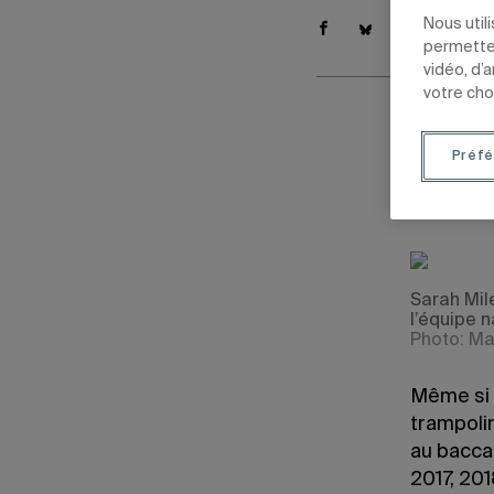
Nous util
permetten
vidéo, d’
votre cho
Par
Jean
Préfé
27 août 2019
Mis à jour l
Sarah Mil
l’équipe 
Photo: Ma
Même si e
trampolin
au bacca
2017, 201