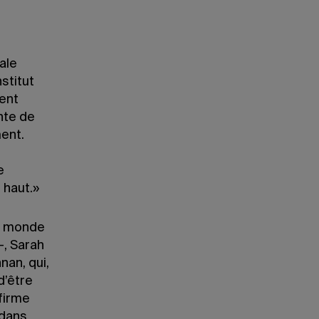
ale
nstitut
ment
nte de
ent.
e
 haut.»
du monde
–, Sarah
an, qui,
d’être
firme
 dans