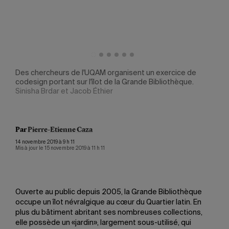
Des chercheurs de l'UQAM organisent un exercice de
Afin
codesign portant sur l'îlot de la Grande Bibliothèque.
cher
Sinisha Brdar et Jacob Éthier
de p
Brda
Par
Pierre-Etienne Caza
14 novembre 2019 à 9 h 11
Mis à jour le 15 novembre 2019 à 11 h 11
Ouverte au public depuis 2005, la Grande Bibliothèque
occupe un îlot névralgique au cœur du Quartier latin. En
plus du bâtiment abritant ses nombreuses collections,
elle possède un «jardin», largement sous-utilisé, qui