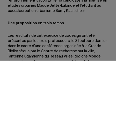
l’environnement Jacob Éthier, la candidate à la maîtrise en
études urbaines Maude Jetté-Lalonde et l’étudiant au
baccalauréat en urbanisme Samy Kaaniche.»
Une proposition en trois temps
Les résultats de cet exercice de codesign ont été
présentés par les trois professeurs, le 31 octobre dernier,
dans le cadre d’une conférence organisée à la Grande
Bibliothèque par le Centre de recherche sur la ville,
l’antenne uqamienne du Réseau Villes Régions Monde.
«Les participants proposent une gradation de l’espace en
trois temps, révèle Priscilla Ananian. Près du bâtiment, ils
suggèrent d’aménager un espace minéralisé où l’on
pourra déployer des animations culturelles et éducatives
en lien avec les missions de BAnQ, et peut-être même
installer la terrasse d’un café. Tout au nord, près de la rue
Ontario, on envisage un havre de paix, un espace de
verdure plus calme, telle une forêt urbaine. Et entre ces
deux espaces, on propose un lieu de transition et de
rassemblement, avec fontaine ou jets d’eau, qui pourrait
aussi accueillir des œuvres d’art.»