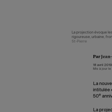
e de l'identité
La projection évoque les
rigoureuse, urbaine, fro
St-Pierre
Par
Jean
18 avril 2019
Mis à jour l
La nouvel
intitulée
e
50
anniv
La projec