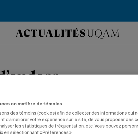
 d’audace
 architecturale sur le pavillon Présid
nces en matière de témoins
e
e l’identité visuelle du 50
de l’UQAM.
isons des témoins (cookies) afin de collecter des informations qui 
t d’améliorer votre expérience sur le site, de vous proposer des 
analyser les statistiques de fréquentation, etc. Vous pouvez person
DIPLÔMÉS
ix en sélectionnant « Préférences ».