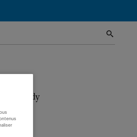
ent-Kennedy
nous
contenus
naliser