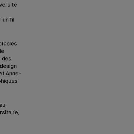
iversité
un fil
ctacles
de
e des
 design
 et Anne-
phiques
 au
sitaire,