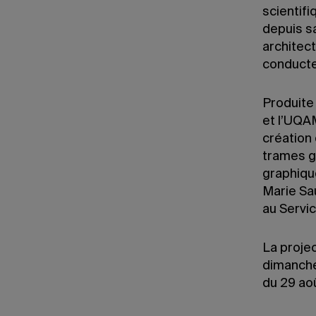
scientifi
depuis sa
architect
conducte
Produite
et l’UQAM
création
trames g
graphique
Marie Sa
au Servi
La projec
dimanche,
du 29 ao