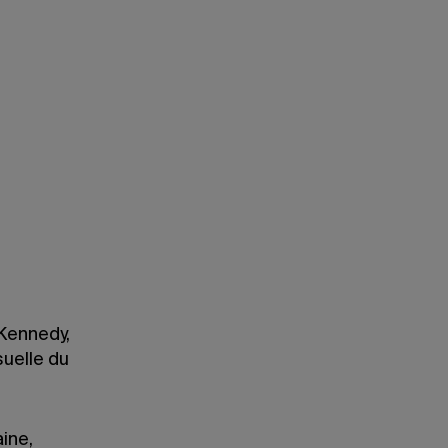
La projection évoque les multiples facettes
rigoureuse, urbaine, frondeuse, créative – d
St-Pierre
-Kennedy,
suelle du
ine,