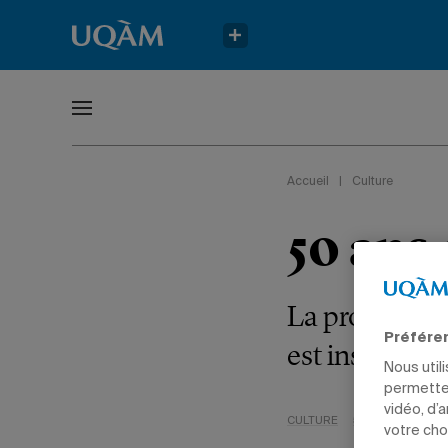
Accueil
|
Culture
50 ans
La projection
Préfére
est inspirée d
Nous util
permetten
vidéo, d’
CULTURE
50E DE L'UQAM
votre cho