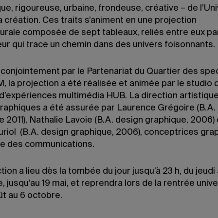
que, rigoureuse, urbaine, frondeuse, créative – de l’Un
 création. Ces traits s’animent en une projection
urale composée de sept tableaux, reliés entre eux par 
ur qui trace un chemin dans des univers foisonnants.
 conjointement par le Partenariat du Quartier des spe
, la projection a été réalisée et animée par le studio 
 d’expériences multimédia HUB. La direction artistiqu
raphiques a été assurée par Laurence Grégoire (B.A.
 2011), Nathalie Lavoie (B.A. design graphique, 2006)
uriol (B.A. design graphique, 2006), conceptrices gra
ce des communications.
tion a lieu dès la tombée du jour jusqu’à 23 h, du jeudi
 jusqu’au 19 mai, et reprendra lors de la rentrée univer
ût au 6 octobre.