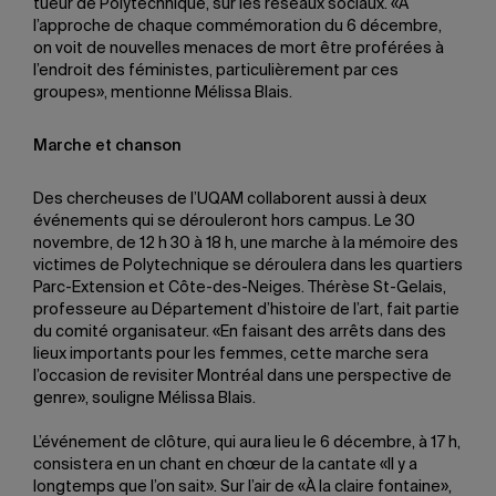
tueur de Polytechnique, sur les réseaux sociaux. «À
l’approche de chaque commémoration du 6 décembre,
on voit de nouvelles menaces de mort être proférées à
l’endroit des féministes, particulièrement par ces
groupes», mentionne Mélissa Blais.
Marche et chanson
Des chercheuses de l’UQAM collaborent aussi à deux
événements qui se dérouleront hors campus. Le 30
novembre, de 12 h 30 à 18 h, une marche à la mémoire des
victimes de Polytechnique se déroulera dans les quartiers
Parc-Extension et Côte-des-Neiges. Thérèse St-Gelais,
professeure au Département d’histoire de l’art, fait partie
du comité organisateur. «En faisant des arrêts dans des
lieux importants pour les femmes, cette marche sera
l’occasion de revisiter Montréal dans une perspective de
genre», souligne Mélissa Blais.
L’événement de clôture, qui aura lieu le 6 décembre, à 17 h,
consistera en un chant en chœur de la cantate «Il y a
longtemps que l’on sait». Sur l’air de «À la claire fontaine»,