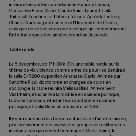
interprétée par les comédiennes Francine Lareau,
Geneviève Rioux, Marie-Claude Saint-Laurent, Leila
Thibeault Louchem et Patricia Tulasne. Après la lecture,
Chantal Nadeau, professeure à l’Université de l’Illinois,
ainsi que des étudiantes en sociologie qui commémorent
l’attentat depuis des années prendront la parole.
Table ronde
Le 5 décembre, de 17 h 30 à 19 h, une table ronde sur le
thème de «la violence comme arme de peur» se tiendra à
la salle D-R200 du pavillon Athanase-David. Animée par
Sandrine Ricci, doctorante et chargée de cours en
sociologie, la table réunira Mélissa Blais, Annvor Seim
Vestrheim, étudiante à la maîtrise en science politique,
Ludivine Tomasso, étudiante au doctorat en science
politique, et Célia Bensiali, étudiante à l’INRS.
Il y sera question des formes actuelles de l’antiféminisme,
plus précisément des
incels
, des groupes de célibataires
involontaires qui rendent hommage à Marc Lépine, le