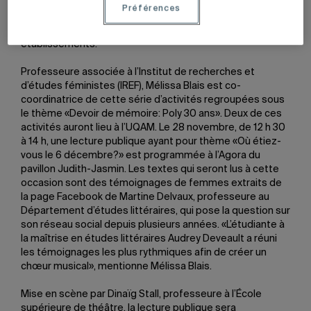
(RéQEF), des activités visant à souligner la nécessité d’agir
Préférences
contre les violences faites aux femmes se tiennent
jusqu’au 6 décembre sur les campus des trois
établissements.
Professeure associée à l’Institut de recherches et
d’études féministes (IREF), Mélissa Blais est co-
coordinatrice de cette série d’activités regroupées sous
le thème «Devoir de mémoire: Poly 30 ans». Deux de ces
activités auront lieu à l’UQAM. Le 28 novembre, de 12 h 30
à 14 h, une lecture publique ayant pour thème «Où étiez-
vous le 6 décembre?» est programmée à l’Agora du
pavillon Judith-Jasmin. Les textes qui seront lus à cette
occasion sont des témoignages de femmes extraits de
la page Facebook de Martine Delvaux, professeure au
Département d’études littéraires, qui pose la question sur
son réseau social depuis plusieurs années. «L’étudiante à
la maîtrise en études littéraires Audrey Deveault a réuni
les témoignages les plus rythmiques afin de créer un
chœur musical», mentionne Mélissa Blais.
Mise en scène par Dinaïg Stall, professeure à l’École
supérieure de théâtre, la lecture publique sera