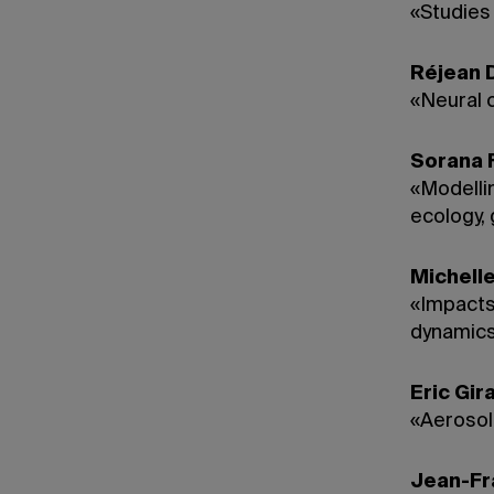
«Studies
Réjean 
«Neural c
Sorana 
«Modelli
ecology,
Michell
«Impacts
dynamic
Eric Gir
«Aerosol
Jean-Fr