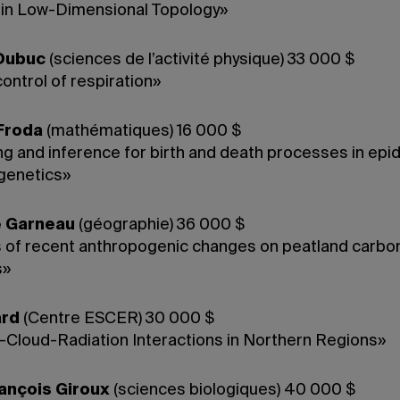
 in Low-Dimensional Topology»
Dubuc
(sciences de l’activité physique) 33 000 $
ontrol of respiration»
Froda
(mathématiques) 16 000 $
ng and inference for birth and death processes in epi
 genetics»
e Garneau
(géographie) 36 000 $
 of recent anthropogenic changes on peatland carbo
s»
ard
(Centre ESCER) 30 000 $
-Cloud-Radiation Interactions in Northern Regions»
ançois Giroux
(sciences biologiques) 40 000 $