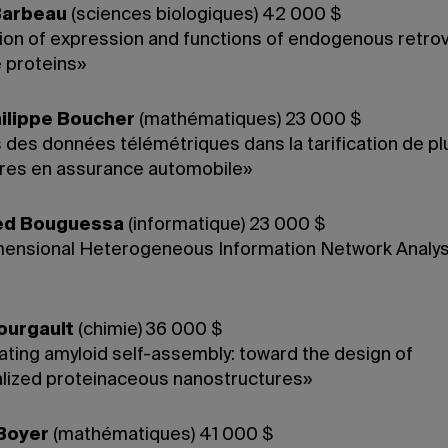
Barbeau
(sciences biologiques) 42 000 $
ion of expression and functions of endogenous retrov
 proteins»
ilippe Boucher
(mathématiques) 23 000 $
 des données télémétriques dans la tarification de pl
res en assurance automobile»
d Bouguessa
(informatique) 23 000 $
mensional Heterogeneous Information Network Analys
ourgault
(chimie) 36 000 $
ating amyloid self-assembly: toward the design of
alized proteinaceous nanostructures»
Boyer
(mathématiques) 41 000 $