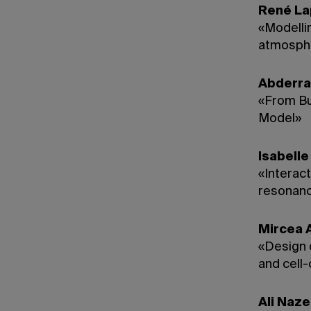
René La
«Modelli
atmosphe
Abderr
«From Bu
Model»
Isabell
«Interac
resonan
Mircea 
«Design 
and cell-
Ali Naz