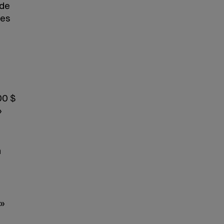
 de
Les
00 $
»
n
a»