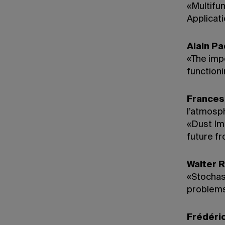
«Multifu
Applicat
Alain P
«The impo
functioni
Frances
l’atmosp
«Dust Im
future f
Walter R
«Stochas
problem
Frédéri