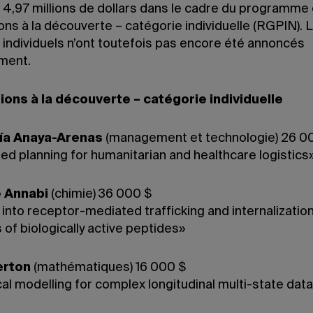
e 4,97 millions de dollars dans le cadre du programme
ns à la découverte – catégorie individuelle (RGPIN). 
 individuels n’ont toutefois pas encore été annoncés
ment.
ons à la découverte – catégorie individuelle
ía Anaya-Arenas
(management et technologie) 26 0
ed planning for humanitarian and healthcare logistics
 Annabi
(chimie) 36 000 $
into receptor-mediated trafficking and internalizatio
 of biologically active peptides»
erton
(mathématiques) 16 000 $
cal modelling for complex longitudinal multi-state dat