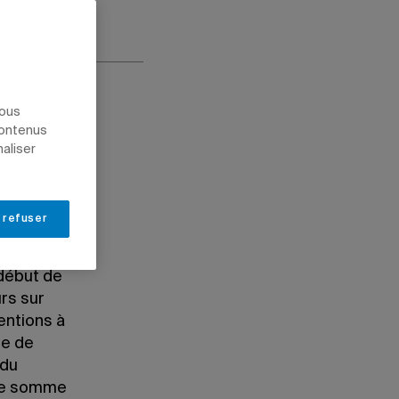
nous
contenus
naliser
cinq
 refuser
2018-
nie du
 début de
rs sur
entions à
me de
 du
une somme