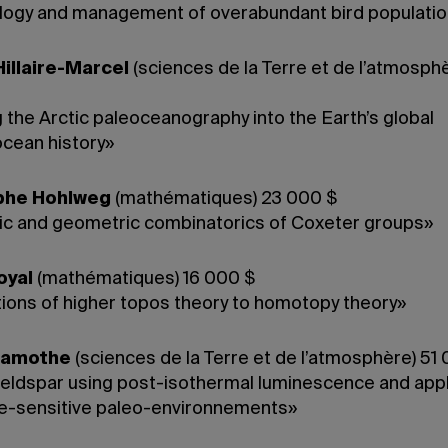
logy and management of overabundant bird populati
illaire-Marcel
(sciences de la Terre et de l’atmosphè
 the Arctic paleoceanography into the Earth’s global
ocean history»
phe Hohlweg
(mathématiques) 23 000 $
ic and geometric combinatorics of Coxeter groups»
oyal
(mathématiques) 16 000 $
tions of higher topos theory to homotopy theory»
Lamothe
(sciences de la Terre et de l’atmosphère) 51
feldspar using post-isothermal luminescence and appl
te-sensitive paleo-environnements»