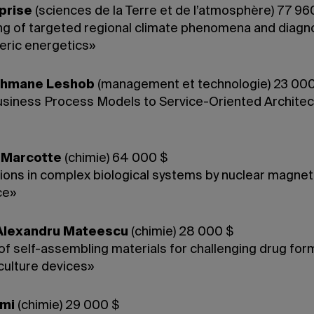
prise
(sciences de la Terre et de l’atmosphère) 77 96
ng of targeted regional climate phenomena and diagno
ric energetics»
ahmane Leshob
(management et technologie) 23 000
siness Process Models to Service-Oriented Architec
e Marcotte
(chimie) 64 000 $
tions in complex biological systems by nuclear magnet
ce»
Alexandru Mateescu
(chimie) 28 000 $
of self-assembling materials for challenging drug for
culture devices»
emi
(chimie) 29 000 $