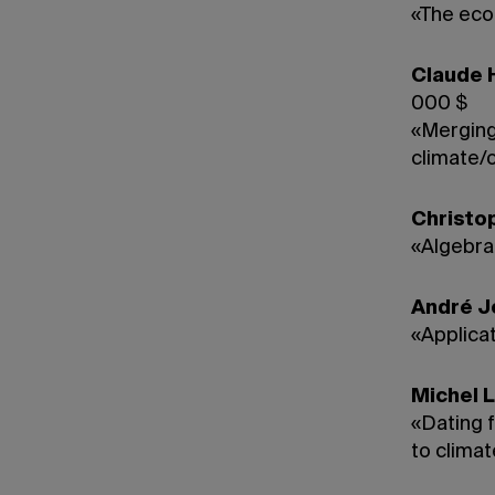
«The eco
Claude H
000 $
«Merging
climate/
Christo
«Algebra
André J
«Applica
Michel 
«Dating 
to clima