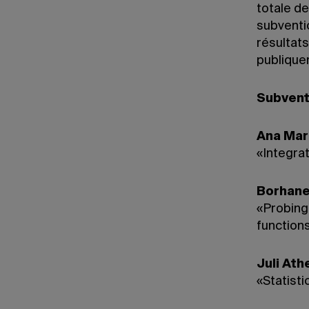
totale d
subventio
résultats
publique
Subventi
Ana Mar
«Integrat
Borhane
«Probing 
functions
Juli Ath
«Statisti