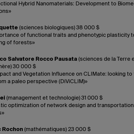
nctional Hybrid Nanomaterials: Development to Biome
ions»
aquette
(sciences biologiques) 38 000 $
rtance of functional traits and phenotypic plasticity t
ng of forests»
co Salvatore Rocco Pausata
(sciences de la Terre 
hère) 30 000 $
pact and Vegetation Influence on CLIMate: looking to
rom a paleo perspective (DiViCLIM)»
ei
(management et technologie) 31 000 $
tic optimization of network design and transportation
s»
c Rochon
(mathématiques) 23 000 $