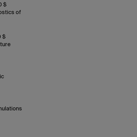
0 $
stics of
 $
ture
ic
mulations