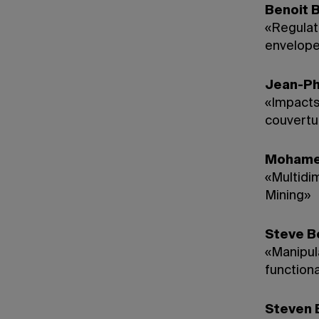
Benoit 
«Regulat
envelope
Jean-Ph
«Impacts
couvertu
Mohame
«Multidi
Mining»
Steve B
«Manipul
function
Steven 