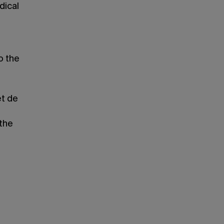
dical
o the
et de
 the