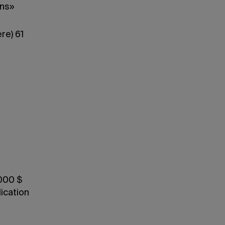
ons»
re) 61
 000 $
ication