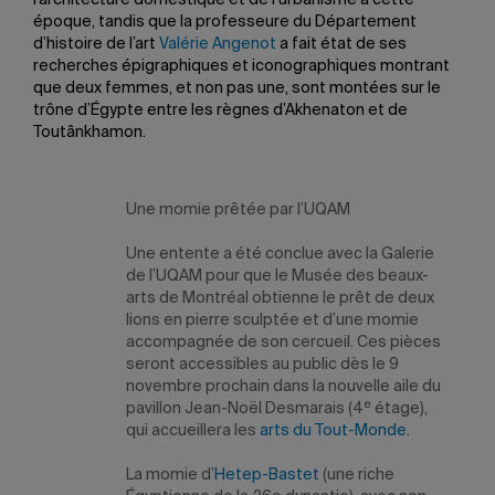
l’architecture domestique et de l’urbanisme à cette
époque, tandis que la professeure du Département
d’histoire de l’art
Valérie Angenot
a fait état de ses
recherches épigraphiques et iconographiques montrant
que deux femmes, et non pas une, sont montées sur le
trône d’Égypte entre les règnes d’Akhenaton et de
Toutânkhamon.
Une momie prêtée par l’UQAM
Une entente a été conclue avec la Galerie
de l’UQAM pour que le Musée des beaux-
arts de Montréal obtienne le prêt de deux
lions en pierre sculptée et d’une momie
accompagnée de son cercueil. Ces pièces
seront accessibles au public dès le 9
novembre prochain dans la nouvelle aile du
e
pavillon Jean-Noël Desmarais (4
étage),
qui accueillera les
arts du Tout-Monde
.
La momie d’
Hetep-Bastet
(une riche