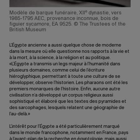
e
Modèle de barque funéraire, XII
dynastie, vers
1985-1795 AEC, provenance inconnue, bois de
figuier sycamore, EA 9525. © The Trustees of the
British Museum
L’Égypte ancienne a aussi quelque chose de moderne
dans la mesure où elle questionne nos rapports à la vie et
à la mort, à la science, à la religion et au politique.
«L’Égypte a transmis un legs majeur à l’humanité dans
plusieurs domaines, comme celui de l’écriture
hiéroglyphique, permettant à toute une culture de se
développer, observe l’historien. Les pharaons ont été les
premiers monarques de l’histoire. Enfin, aucune autre
civilisation n’a développé un corpus religieux aussi
sophistiqué et élaboré que les textes des pyramides et
des sarcophages, lesquels relatent une géographie de
l’au-delà.»
L’intérêt pour l’Égypte a été particulièrement marqué
dans le monde francophone, notamment en France, pays
à l’avant-plan de la recherche en égyptologie, mais aussi