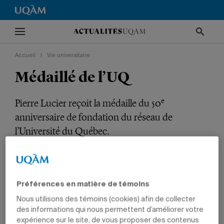
Accueil
|
Vie universitaire
Médaillé de l’UQ
e
Pierre Lucier reçoit la médaille du 50
anniversaire de fondation du réseau de
l’Université du Québec.
VIE UNIVERSITAIRE
TÊTES D'AFFICHE
PRIX ET DISTINCTIONS
SCIENCES HUMAINES
PROFESSEURS
Préférences en matière de témoins
Nous utilisons des témoins (cookies) afin de collecter
des informations qui nous permettent d’améliorer votre
expérience sur le site, de vous proposer des contenus