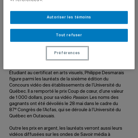
29 mai 2019 à 11 h 05
Mis à jour le 7 juin 2022 à 10 h 38
Autoriser les témoins
Tout refuser
L’étudiant Philippe Desmarais en compagnie de
Johanne Jean, présidente de l’Université du
Québec.
Préférences
Photo: Lévy L Marquis
Étudiant au certificat en arts visuels, Philippe Desmarais
figure parmi les lauréats de la sixième édition du
Concours vidéo des établissements de l’Université du
Québec. Il a remporté le prix Coup de cœur, d’une valeur
de 1 000 dollars, pour sa vidéo
Passion
. Les noms des
gagnants ont été dévoilés le 28 mai dans le cadre du
e
87
Congrès de l’Acfas, qui se déroule à l’Université du
Québec en Outaouais.
Outre les prix en argent, les lauréats verront aussi leurs
vidéos diffusées sur les ondes de Savoir média à