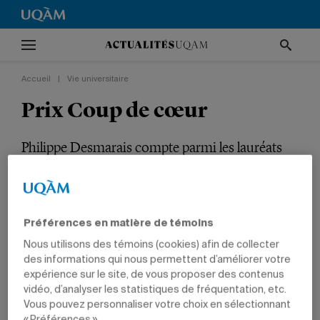
Accueil
|
Vie universitaire
Prix Coup de cœur
Philippe Desmarais compte parmi les lauréats
du Concours vidéo de l’Université du Québec.
VIE UNIVERSITAIRE
TÊTES D'AFFICHE
PRIX ET DISTINCTIONS
ARTS
ÉTUDIANTS
Préférences en matière de témoins
Nous utilisons des témoins (cookies) afin de collecter
des informations qui nous permettent d’améliorer votre
expérience sur le site, de vous proposer des contenus
vidéo, d’analyser les statistiques de fréquentation, etc.
Vous pouvez personnaliser votre choix en sélectionnant
« Préférences ».