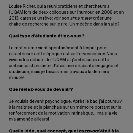
Louise Richer, qui a réuni praticiens et chercheurs à
l’UQAM lors de deux colloques sur l’humour, en 2008 et en
2013, caresse un rêve: voir son
alma mater
créer une
chaire de recherche sur le rire. Un mécène dans la salle?
Quel type d’étudiante étiez-vous?
Le mot qui me vient spontanément à l’esprit pour
caractériser cette époque est «effervescence». Nous
vivions les débuts de l’UQAM et j’embrassais cette
ambiance stimulante. J’étais une étudiante engagée et
studieuse, mais je faisais mes travaux à la dernière
minute!
Que rêviez-vous de devenir?
Je voulais devenir psychologue. Après le bac, j’ai poursuivi
à la maîtrise et je planchais sur un mémoire portant sur le
renforcement de la motivation intrinsèque… mais la vie
m’a amenée ailleurs!
Quelle idée, quel concept, quel
buzzword
était à la