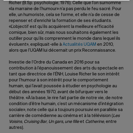
Richer (B.Sp. psychologie, 1976). Celle que l’on surnomme
«la marraine de l’humour» n’a pas perdu le feu sacré. Pour
elle, un humoriste, cela se forme, et elle n’a de cesse de
repenser et d’enrichir la formation de ses étudiants.
«L’objectif est qu’ils acquièrent la meilleure efficacité
comique, bien sûr, mais nous souhaitons également les
outiller pour qu’ils comprennent le monde dans lequel ils
évoluent», expliquait-elle à
Actualités UQAM
en 2010,
alors que l’UQAM lui décernait un prix Reconnaissance.
Investie de l’Ordre du Canada en 2016 pour sa
contribution à l’épanouissement des arts du spectacle en
tant que directrice de l’ÉNH, Louise Richer lie son intérêt
pour l’humour à son intérêt pour le comportement
humain, qui l’avait poussée à étudier en psychologie au
début des années 1970, avant de bifurquer vers le
théâtre. «À la base, le rire fait partie de notre vie, de notre
condition d’être humain, c’est un mécanisme d’intégration
sociale», note celle qui a toujours poursuivi en parallèle sa
carrière de comédienne au cinéma et à la télévision (
Les
Voisins
,
Cruising Bar
,
Un gars, une fille
et
Catherine
, entre
autres).