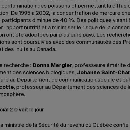
 contamination des poissons et permettant la diffusi
tion. De 1995 à 2002, la concentration de mercure che
s participants diminue de 40 %. Des politiques visant 
 l’apport nutritif et à minimiser le risque de la cons
on ont été adoptées par plusieurs pays. Les recherch
tions sont poursuivies avec des communautés des P
t des Inuits au Canada.
e recherche :
Donna Mergle
r
, professeure émérite 
ent des sciences biologiques,
Johanne Saint-Char
ure au Département de communication sociale et pub
cotte
, professeur au Département des sciences de l
atmosphère.
ial 2.0 voit le jour
la ministre de la Sécurité du revenu du Québec confie