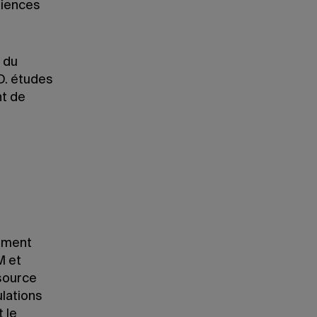
riences
 du
D. études
nt de
nement
M et
 source
ulations
t le