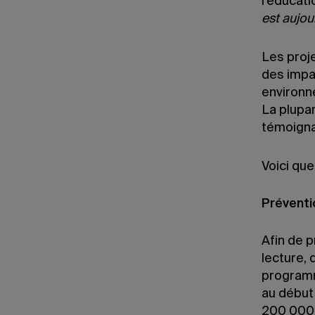
l’éducat
est aujou
Les proj
des impac
environne
La plupar
témoigna
Voici qu
Préventi
Afin de 
lecture, 
programm
au début
200 000 