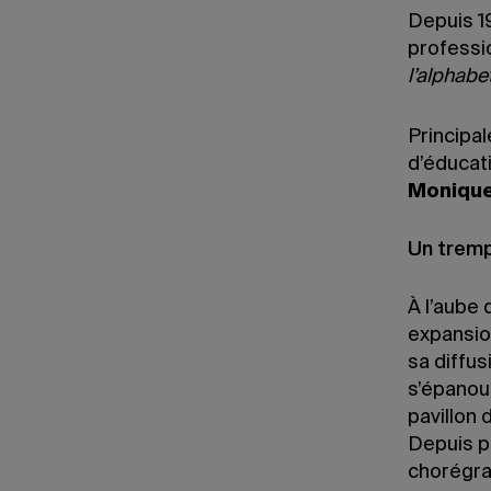
Depuis 1
professi
l’alphabe
Principa
d’éducat
Monique
Un tremp
À l’aube
expansio
sa diffus
s’épanou
pavillon 
Depuis p
chorégrap