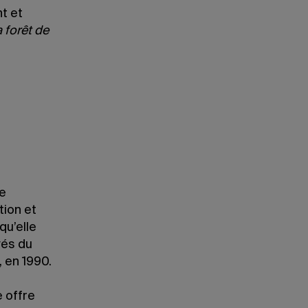
t et
 forêt de
ne
tion et
qu’elle
vés du
, en 1990.
e offre