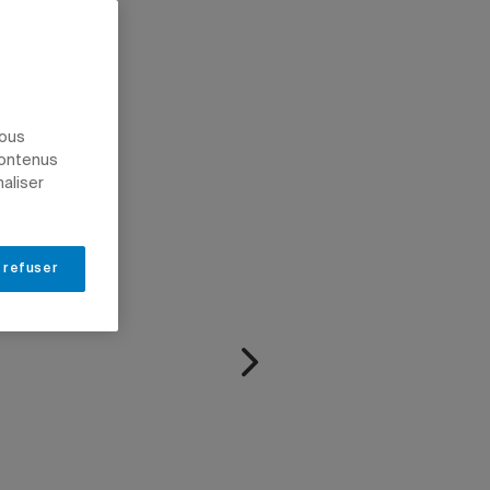
nous
contenus
naliser
 refuser