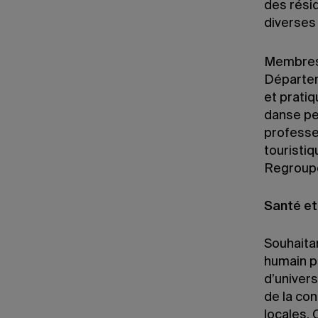
des résid
diverses 
Membres
Départem
et prati
danse pe
professe
touristi
Regroupe
Santé e
Souhaita
humain p
d’univers
de la con
locales. 