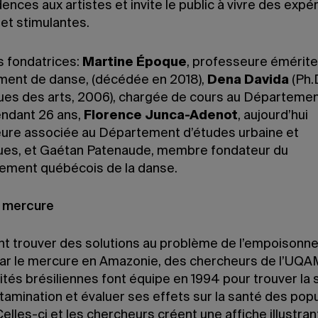
ences aux artistes et invite le public à vivre des expé
et stimulantes.
 fondatrices:
Martine Époque
, professeure émérite
ent de danse, (décédée en 2018),
Dena Davida
(Ph.
ques des arts, 2006), chargée de cours au Départeme
ndant 26 ans,
Florence Junca-Adenot
, aujourd’hui
ure associée au Département d’études urbaine et
ques, et Gaétan Patenaude, membre fondateur du
ment québécois de la danse.
t mercure
nt trouver des solutions au problème de l’empoison
ar le mercure en Amazonie, des chercheurs de l’UQA
ités brésiliennes font équipe en 1994 pour trouver la
tamination et évaluer ses effets sur la santé des pop
Celles-ci et les chercheurs créent une affiche illustran