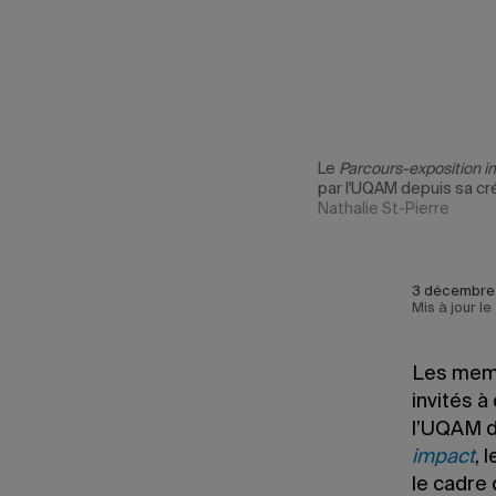
ets novateurs
Le
Parcours-exposition 
t à transformer
par l'UQAM depuis sa cr
Nathalie St-Pierre
3 décembre 
Mis à jour l
Les memb
invités à
l’UQAM d
impact
, 
le cadre