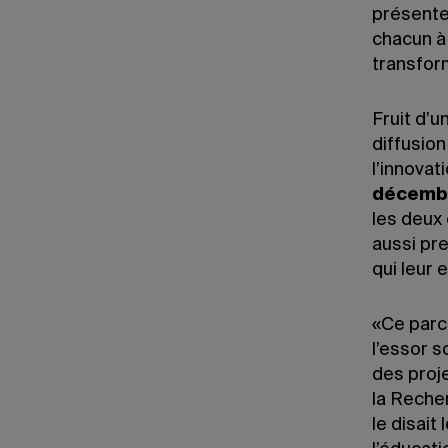
présente,
chacun à 
transfor
Fruit d’u
diffusion
l’innovat
décemb
les deux
aussi pr
qui leur 
«Ce parc
l’essor 
des proj
la Recher
le disait