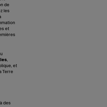
on de
z les
à
ommation
es et
remières
du
les
,
lique, et
a Terre
 à des