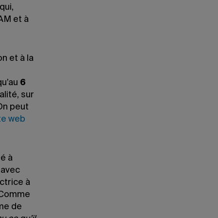
qui,
QAM et à
n et à la
qu’au
6
alité, sur
 On peut
te web
pé à
 avec
ctrice à
r. Comme
rme de