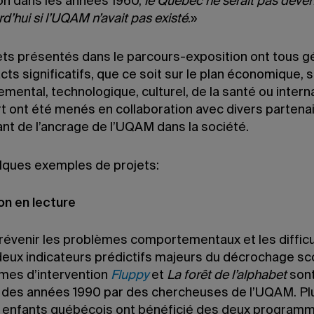
ion dans les années 1960,
le
Québec ne serait pas devenu
rd’hui
si l’UQAM n’avait pas existé
.»
ets présentés dans le parcours-exposition ont tous 
ts significatifs, que ce soit sur le plan économique, s
mental, technologique, culturel, de la santé ou interna
t ont été menés en collaboration avec divers partenai
nt de l’ancrage de l’UQAM dans la société.
elques exemples de projets:
on en lecture
prévenir les problèmes comportementaux et les difficu
deux indicateurs prédictifs majeurs du décrochage sco
es d’intervention
Fluppy
et
La forêt de l’alphabet
sont
 des années 1990 par des chercheuses de l’UQAM. Pl
enfants québécois ont bénéficié des deux programm