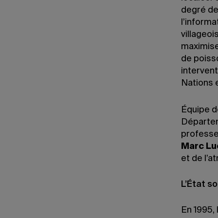
degré de
l’informa
villageoi
maximiser
de poiss
interven
Nations e
Équipe d
Départem
professe
Marc Lu
et de l’
L’État soc
En 1995, 