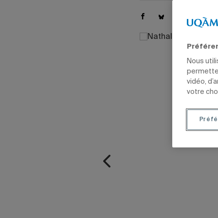
Préfére
Nous util
permetten
vidéo, d’
votre cho
Préfé