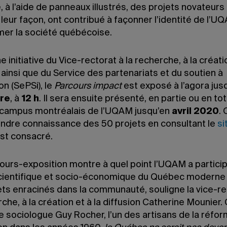
 à l’aide de panneaux illustrés, des projets novateurs 
leur façon, ont contribué à façonner l’identité de l’U
mer la société québécoise.
ne initiative du Vice-rectorat à la recherche, à la créatio
 ainsi que du Service des partenariats et du soutien à
ion (SePSi), le
Parcours impact
est exposé à l’agora jus
re
, à
12 h
. Il sera ensuite présenté, en partie ou en tot
 campus montréalais de l’UQAM jusqu’en
avril 2020
.
endre connaissance des 50 projets en consultant le
si
est consacré.
ours-exposition montre à quel point l’UQAM a partici
scientifique et socio-économique du Québec moderne
ets enracinés dans la communauté, souligne la vice-re
che, à la création et à la diffusion Catherine Mounie
 le sociologue Guy Rocher, l’un des artisans de la réfo