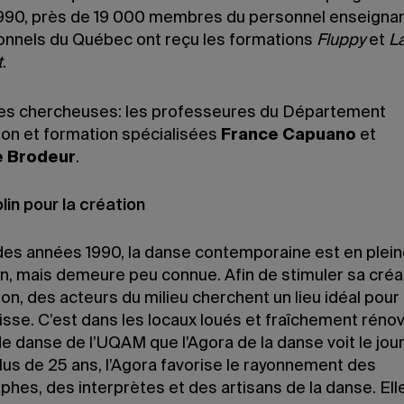
990, près de 19 000 membres du personnel enseignan
onnels du Québec ont reçu les formations
Fluppy
et
La
t
.
les chercheuses: les professeures du Département
ion et formation spécialisées
France Capuano
et
 Brodeur
.
lin pour la création
 des années 1990, la danse contemporaine est en plei
n, mais demeure peu connue. Afin de stimuler sa créa
ion, des acteurs du milieu cherchent un lieu idéal pour 
isse. C’est dans les locaux loués et fraîchement réno
de danse de l’UQAM que l’Agora de la danse voit le jour
lus de 25 ans, l’Agora favorise le rayonnement des
hes, des interprètes et des artisans de la danse. Ell