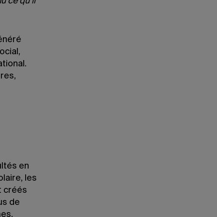
 ce qu’il
généré
ocial,
tional.
res,
ltés en
laire, les
 créés
us de
es.