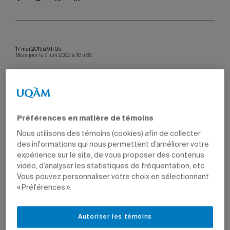
17 mai 2019 à 9 h 05
Mis à jour le 7 juin 2022 à 10 h 39
Karine Oscarson, Catherine Mounier, Normand
Préférences en matière de témoins
Séguin, Abdelkrim Azzouz, Alexandre Gagnon,
Elizabeth Leduc, Fernand Beaudet, Antony Karelis,
Nous utilisons des témoins (cookies) afin de collecter
Margaryta Babych, Bassam Ghaleb, Sébastien
des informations qui nous permettent d’améliorer votre
Gambs, Claire Bénard, Nicolas Sbarrato, Borhane
expérience sur le site, de vous proposer des contenus
Annabi, Louise Brissette et Isabelle Marcotte.
vidéo, d’analyser les statistiques de fréquentation, etc.
Photo: Denis Bernier
Vous pouvez personnaliser votre choix en sélectionnant
« Préférences ».
La Faculté des sciences a décerné, le 15 mai dernier, ses
Prix d’excellence 2019 en recherche et en enseignement.
Trois prix d’excellence en enseignement et huit prix de la
Autoriser les témoins
recherche ont été décernés lors de l’événement, de