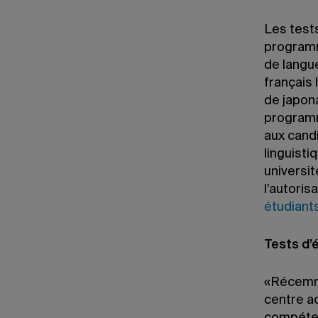
Les test
programm
de langue
français 
de japona
programm
aux candi
linguisti
universi
l’autoris
étudiants
Tests d’
«Récemme
centre ac