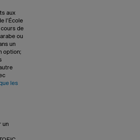
ts aux
e l’École
s cours de
’arabe ou
dans un
 option;
s
 autre
ec
 que les
r un