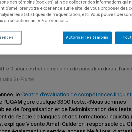
isons des témoins (cookies) afin de collecter des informations qui 
t d’améliorer votre expérience sur le site, de vous proposer des 
analyser les statistiques de fréquentation, etc. Vous pouvez person
ix en sélectionnant « Préférences ».
9 à 9 h 08
rences
Autoriser les témoins
Tout
e 29 août 2019 à 10 h 08
ffre 9 séances hebdomadaires de passation durant l’anné
thalie St-Pierre
nnée, le
Centre d’évaluation de compétences linguis
e l’UQAM gère quelque 3300 tests. «Nous sommes
les de l’organisation et de l’administration des test
nt de l’École de langues et des formations linguistiq
s, explique Vicente Amati Calderon, responsable du 
rons également un service, accessible à tous, d’attes