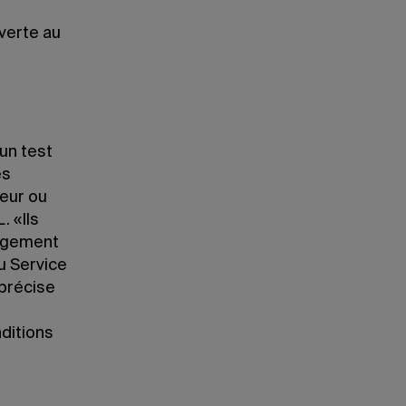
verte au
un test
es
teur ou
. «Ils
nagement
u Service
 précise
ditions