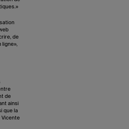
iques.»
sation
 web
crire, de
 ligne»,
s
entre
nt de
nt ainsi
i que la
 Vicente