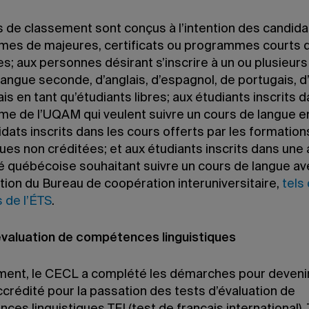
s de classement sont conçus à l’intention des candida
es de majeures, certificats ou programmes courts d
s; aux personnes désirant s’inscrire à un ou plusieur
langue seconde, d’anglais, d’espagnol, de portugais, d
is en tant qu’étudiants libres; aux étudiants inscrits 
e de l’UQAM qui veulent suivre un cours de langue en
dats inscrits dans les cours offerts par les formation
ques non créditées; et aux étudiants inscrits dans une
té québécoise souhaitant suivre un cours de langue av
ation du Bureau de coopération interuniversitaire,
tels
 de l’ÉTS
.
évaluation de compétences linguistiques
nt, le CECL a complété les démarches pour deveni
crédité pour la passation des tests d’évaluation de