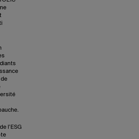
, TOEIC
ôme
t
i
n
es
udiants
issance
 de
e
ersité
bauche.
 de l’ESG
ote