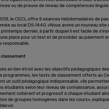
ces ou de preuve de niveau de compétences linguist
2013, le CECL offre 9 séances hebdomadaires de pas
’année au local DS-1440. «Nous avons un nouveau site
 printemps dernier, à partir duquel il est facile de s’ins
 une place pour un test et de procéder au paiement en
le responsable.
e classement
és en lien étroit avec les objectifs pédagogiques de
ts programmes, les tests de classement offerts au C
ent un outil pédagogique indispensable. «Ils permette
es étudiants selon leur niveau de connaissance, assura
nement cohérent et progressif à chaque étudiant ains
ion de groupes homogènes dans les cours», explique
lderon.