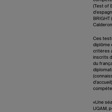
compétenc
(Test of
d’espagn
BRIGHT (a
Calderon
Ces tests
diplôme o
critères 
inscrits
du frança
diplomati
(connais
d’accueil
compéten
«Une séa
UQAM, pou