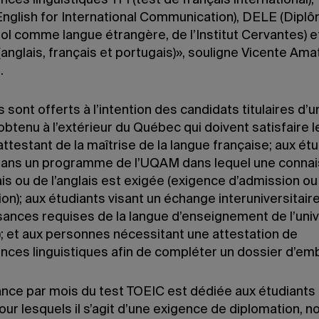
es linguistiques TFI (test de français international)
 English for International Communication), DELE (Dipl
ol comme langue étrangère, de l’Institut Cervantes) e
nglais, français et portugais)», souligne Vicente Amat
.
 sont offerts à l’intention des candidats titulaires d’u
btenu à l’extérieur du Québec qui doivent satisfaire l
attestant de la maîtrise de la langue française; aux ét
 dans un programme de l’UQAM dans lequel une conna
is ou de l’anglais est exigée (exigence d’admission ou
on); aux étudiants visant un échange interuniversitair
sances requises de la langue d’enseignement de l’univ
); et aux personnes nécessitant une attestation de
ces linguistiques afin de compléter un dossier d’em
nce par mois du test TOEIC est dédiée aux étudiants
r lesquels il s’agit d’une exigence de diplomation, n