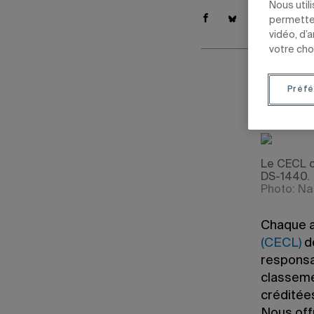
Nous util
permetten
vidéo, d’
votre cho
29 août 201
Préfé
Mis à jour l
Le CECL o
DS-1440.
Photo: Na
Chaque a
(CECL)
d
responsab
classeme
créditée
Nous off