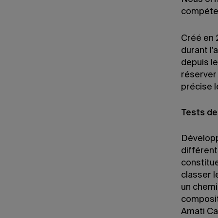
compéten
Créé en 
durant l
depuis le
réserver
précise 
Tests d
Développ
différen
constitu
classer l
un chemi
composit
Amati Ca