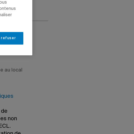
nous
contenus
naliser
 refuser
e au local
tiques
s de
ues non
CECL.
tation de