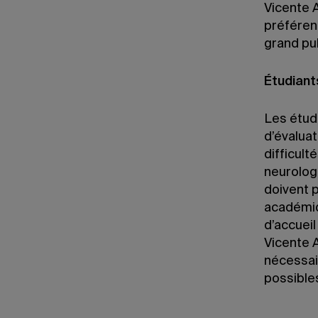
Vicente A
préféren
grand pu
Étudiant
Les étud
d’évalua
difficult
neurolog
doivent 
académiq
d’accueil
Vicente A
nécessai
possible