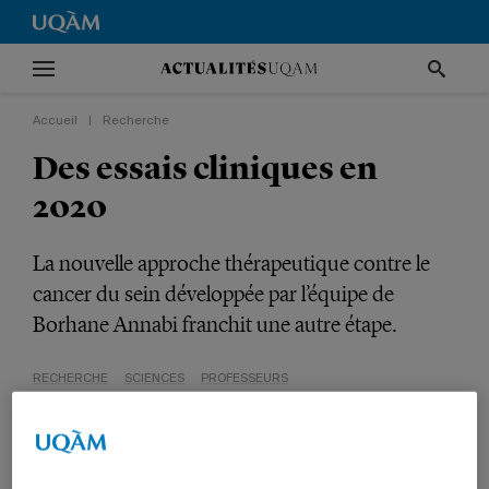
Accueil
|
Recherche
Des essais cliniques en
2020
La nouvelle approche thérapeutique contre le
cancer du sein développée par l’équipe de
Borhane Annabi franchit une autre étape.
RECHERCHE
SCIENCES
PROFESSEURS