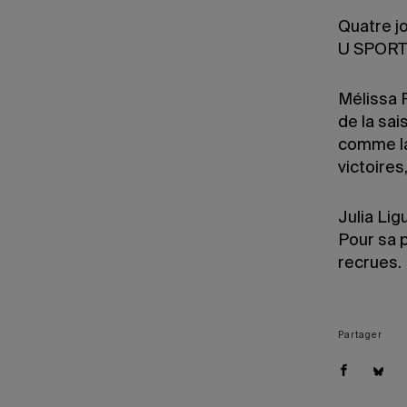
Quatre j
U SPORT
Mélissa R
de la sai
comme la 
victoires
Julia Lig
Pour sa p
recrues.
Partager