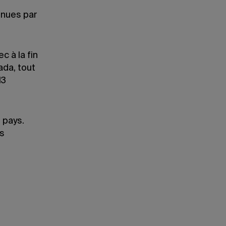
nnues par
c à la fin
ada, tout
13
 pays.
es