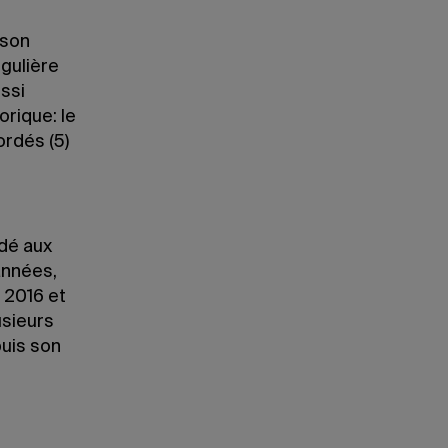
 son
gulière
ussi
orique: le
ordés (5)
édé aux
années,
n 2016 et
usieurs
puis son