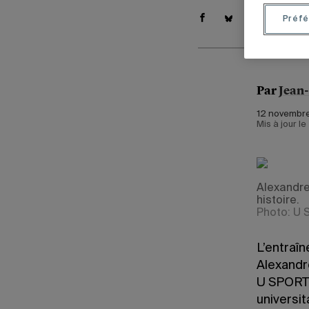
Préfé
Par
Jean
12 novembre
Mis à jour le
Alexandre
histoire.
Photo: U
L’entraîn
Alexandr
U SPORTS
universit