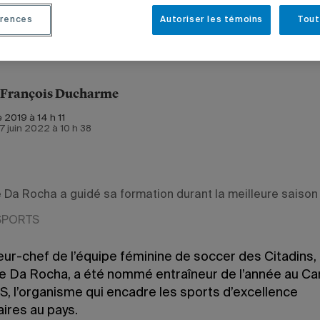
rences
Autoriser les témoins
Tout
-François Ducharme
 2019 à 14 h 11
 7 juin 2022 à 10 h 38
 Da Rocha a guidé sa formation durant la meilleure saison
 SPORTS
eur-chef de l’équipe féminine de soccer des Citadins,
e Da Rocha, a été nommé entraîneur de l’année au Ca
, l’organisme qui encadre les sports d’excellence
aires au pays.