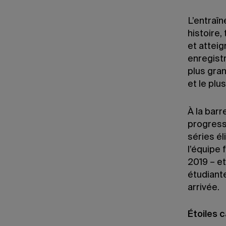
L’entraîn
histoire
et atteig
enregistr
plus gra
et le plu
À la bar
progress
séries él
l’équipe 
2019 – et
étudiant
arrivée.
Étoiles 