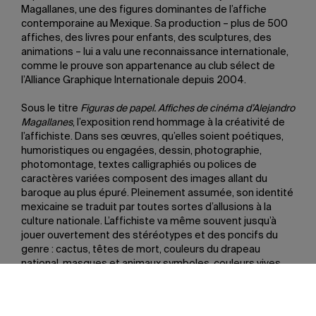
Magallanes, une des figures dominantes de l’affiche
contemporaine au Mexique. Sa production – plus de 500
affiches, des livres pour enfants, des sculptures, des
animations – lui a valu une reconnaissance internationale,
comme le prouve son appartenance au club sélect de
l’Alliance Graphique Internationale depuis 2004.
Sous le titre
Figuras de papel. Affiches de cinéma d’Alejandro
Magallanes
, l’exposition rend hommage à la créativité de
l’affichiste. Dans ses œuvres, qu’elles soient poétiques,
humoristiques ou engagées, dessin, photographie,
photomontage, textes calligraphiés ou polices de
caractères variées composent des images allant du
baroque au plus épuré. Pleinement assumée, son identité
mexicaine se traduit par toutes sortes d’allusions à la
culture nationale. L’affichiste va même souvent jusqu’à
jouer ouvertement des stéréotypes et des poncifs du
genre : cactus, têtes de mort, couleurs du drapeau
national, masques et animaux symboles, couleurs vives,
homme aux lourdes moustaches et au grand chapeau
rond à larges bords…