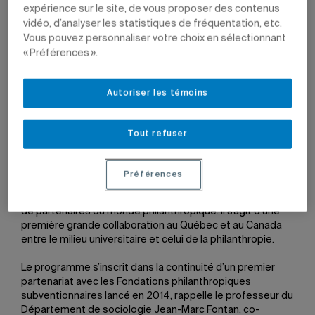
société civile et l’État? Quel portrait peut-on faire du
expérience sur le site, de vous proposer des contenus
mouvement philanthropique au Canada ?
vidéo, d’analyser les statistiques de fréquentation, etc.
Vous pouvez personnaliser votre choix en sélectionnant
Ces questions animent les travaux du
Réseau canadien
« Préférences ».
de recherche partenariale sur la philanthropie
(PhiLab),
basé à l’UQAM et associé au Centre de recherche sur les
innovations sociales (CRISES). Le Réseau a obtenu le
Autoriser les témoins
printemps dernier une importante subvention du Conseil
de recherches en sciences humaines (CRSH) – 2,5 millions
de dollars sur six ans – pour le projet «Évaluation du rôle
Tout refuser
et des actions des fondations subventionnaires
canadiennes en réponse à l’enjeu des inégalités et des
défis environnementaux». Ce projet de recherche
Préférences
partenariale réunit une cinquantaine de professeurs et
d’étudiants de diverses universités ainsi qu’une trentaine
de partenaires du monde philanthropique. Il s’agit d’une
première grande collaboration au Québec et au Canada
entre le milieu universitaire et celui de la philanthropie.
Le programme s’inscrit dans la continuité d’un premier
partenariat avec les Fondations philanthropiques
subventionnaires lancé en 2014, rappelle le professeur du
Département de sociologie Jean-Marc Fontan, co-