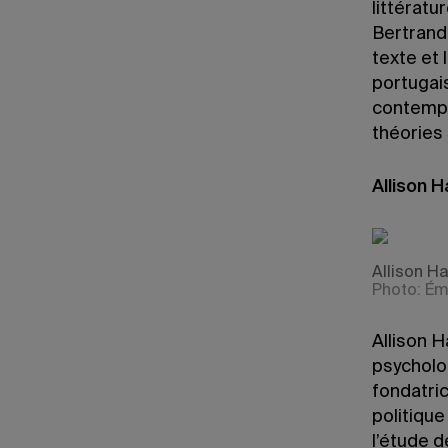
littérat
Bertrand 
texte et 
portugais
contempo
théories 
Allison H
Allison Ha
Photo: Ém
Allison H
psycholog
fondatri
politiqu
l’étude 