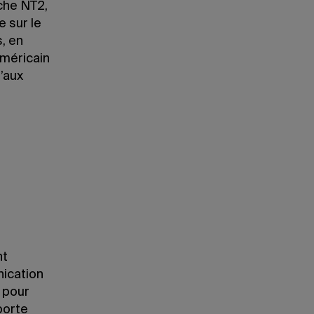
che NT2,
e sur le
s, en
américain
’aux
nt
nication
 pour
porte