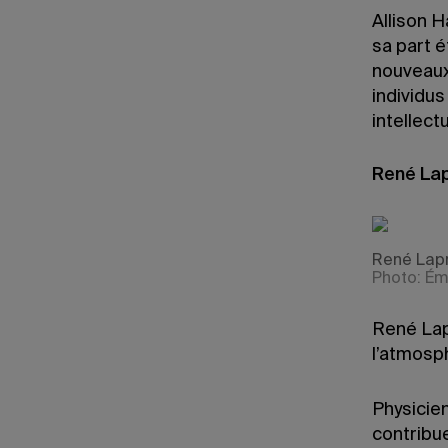
Allison H
sa part 
nouveaux
individus
intellect
René Lap
René Lapr
Photo: Ém
René Lapr
l’atmosp
Physicie
contribue