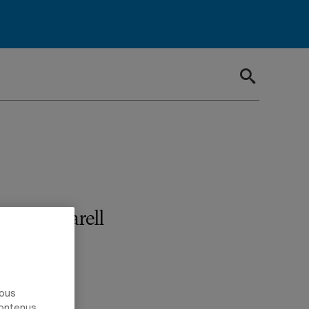
llison Harell
PROFESSEURS
nous
contenus