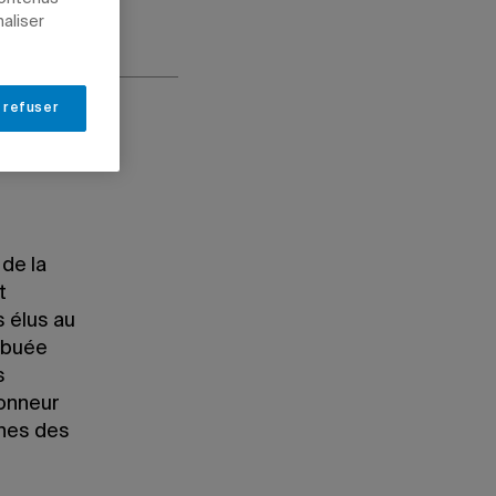
naliser
 refuser
de la
t
 élus au
ribuée
s
honneur
ines des