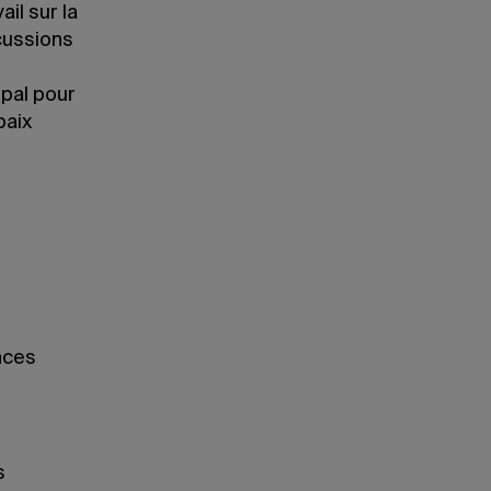
il sur la
cussions
ipal pour
paix
ences
s