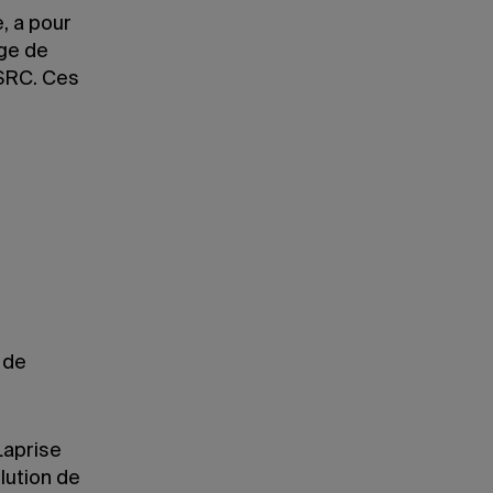
, a pour
ge de
 SRC. Ces
 de
Laprise
lution de