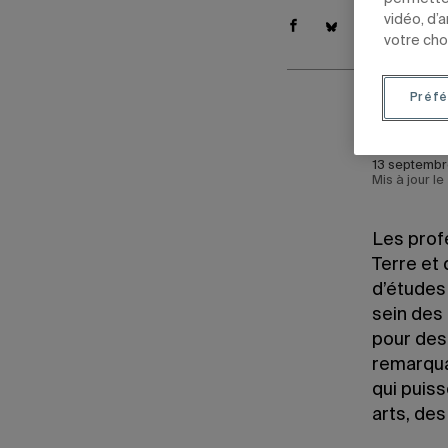
vidéo, d’
votre cho
Préfé
Par
Jean
13 septembr
Mis à jour l
Les prof
Terre et
d’études
sein des
pour des 
remarqua
qui puiss
arts, des