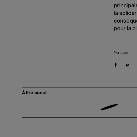
principa
la solida
conséquen
pour la 
Partager
À lire aussi