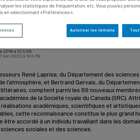
analyser les statistiques de fréquentation, etc. Vous pouvez person
ix en sélectionnant « Préférences ».
rences
Autoriser les témoins
Tout
-François Ducharme
e 2018 à 12 h 09
e 7 juin 2022 à 10 h 39
esseurs René Laprise, du Département des sciences 
 de l’atmosphère, et Bertrand Gervais, du Départemen
 littéraires, comptent parmi les 89 nouveaux membres
 académies de la Société royale du Canada (SRC). Att
réalisations académiques, scientifiques et artistique
bles, cette reconnaissance constitue le plus grand 
e être accordé à un individu travaillant dans les doma
 sciences sociales et des sciences.