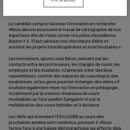
approches et de nos interventions afin d’être reconnus
Préférences
comme un moteur de transformation économique et
sociale.»
Le candidat compte favoriser l’innovation en recherche.
«Nous devons poursuivre le travail de cartographie de nos
expertises afin de mieux cerner nos pôles d’excellence,
illustre-t-il. Il faut valoriser nos chercheurs d’élite et
soutenir les projets interdisciplinaires et interfacultaires.»
Les innovations, ajoute Louis Baron, passent par les
contacts entre les professeurs, les chargés de cours, les
employés et les étudiants. «J’aimerais créer des lieux
rassembleurs, comme des espaces de
coworking
et des
incubateurs, où les gens pourront échanger des idées.» Il
souhaite également miser sur l’innovation en pédagogie,
notamment par la création d’espaces de cours
modulables au futur pavillon Sanguinet et par la
multiplication des cours hybrides et à distance.
Les défis qui attendent l’ESG UQAM au cours des
prochaines années sont nombreux, poursuit-il. «Nous
ferons face à une baisse démographique qui affecte déjà