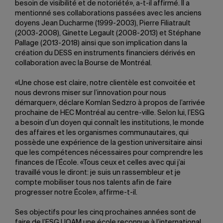
besoin de visibilité et de notoriété», a-t-il affirmé. Il a
mentionné ses collaborations passées avec les anciens
doyens Jean Ducharme (1999-2003), Pierre Filiatrault
(2003-2008), Ginette Legault (2008-2013) et Stéphane
Pallage (2013-2018) ainsi que son implication dans la
création du DESS en instruments financiers dérivés en
collaboration avec la Bourse de Montréal.
«Une chose est claire, notre clientèle est convoitée et
nous devrons miser sur l’innovation pour nous
démarquer», déclare Komlan Sedzro à propos de l’arrivée
prochaine de HEC Montréal au centre-ville. Selon lui, l’ESG
a besoin d’un doyen qui connaît les institutions, le monde
des affaires et les organismes communautaires, qui
possède une expérience de la gestion universitaire ainsi
que les compétences nécessaires pour comprendre les
finances de l’École. «Tous ceux et celles avec qui j’ai
travaillé vous le diront: je suis un rassembleur et je
compte mobiliser tous nos talents afin de faire
progresser notre École», affirme-t-il.
Ses objectifs pour les cinq prochaines années sont de
faire de l’ESG UQAM une école reconnue à l’international,