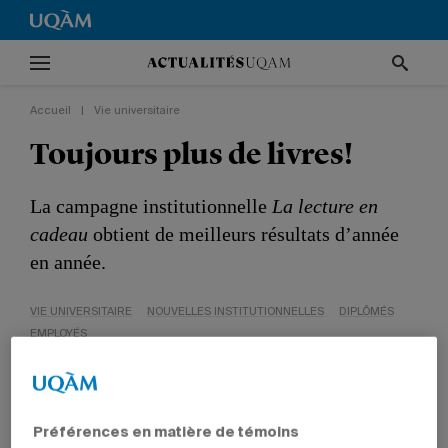
Accueil
|
Vie universitaire
Toujours plus de livres!
La campagne institutionnelle
La lecture en
cadeau
obtient de meilleurs résultats d’année
en année.
VIE UNIVERSITAIRE
NOUVELLES INSTITUTIONNELLES
DIPLÔMÉS
EMPLOYÉS
Préférences en matière de témoins