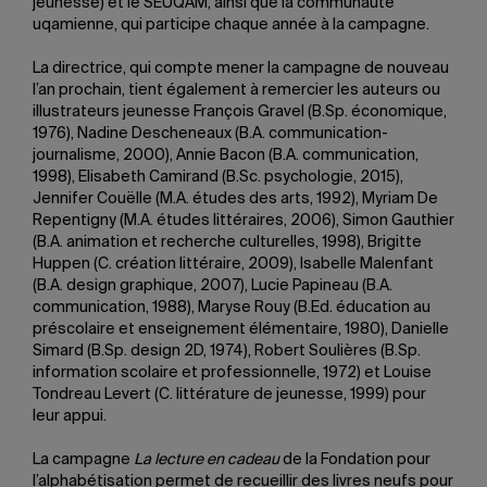
jeunesse) et le SEUQAM, ainsi que la communauté
uqamienne, qui participe chaque année à la campagne.
La directrice, qui compte mener la campagne de nouveau
l’an prochain, tient également à remercier les auteurs ou
illustrateurs jeunesse François Gravel (B.Sp. économique,
1976), Nadine Descheneaux (B.A. communication-
journalisme, 2000), Annie Bacon (B.A. communication,
1998), Elisabeth Camirand (B.Sc. psychologie, 2015),
Jennifer Couëlle (M.A. études des arts, 1992), Myriam De
Repentigny (M.A. études littéraires, 2006), Simon Gauthier
(B.A. animation et recherche culturelles, 1998), Brigitte
Huppen (C. création littéraire, 2009), Isabelle Malenfant
(B.A. design graphique, 2007), Lucie Papineau (B.A.
communication, 1988), Maryse Rouy (B.Ed. éducation au
préscolaire et enseignement élémentaire, 1980), Danielle
Simard (B.Sp. design 2D, 1974), Robert Soulières (B.Sp.
information scolaire et professionnelle, 1972) et Louise
Tondreau Levert (C. littérature de jeunesse, 1999) pour
leur appui.
La campagne
La lecture en cadeau
de la Fondation pour
l’alphabétisation permet de recueillir des livres neufs pour