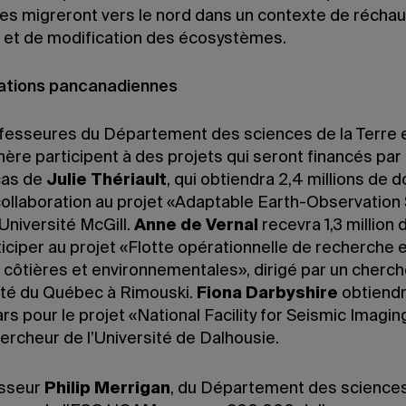
res migreront vers le nord dans un contexte de récha
t et de modification des écosystèmes.
ations pancanadiennes
ofesseures du Département des sciences de la Terre 
ère participent à des projets qui seront financés par 
 cas de
Julie Thériault
, qui obtiendra 2,4 millions de d
collaboration au projet «Adaptable Earth-Observation
Université McGill.
Anne de Vernal
recevra 1,3 million 
iciper au projet «Flotte opérationnelle de recherche 
 côtières et environnementales», dirigé par un cherc
sité du Québec à Rimouski.
Fiona Darbyshire
obtiend
rs pour le projet «National Facility for Seismic Imagi
ercheur de l’Université de Dalhousie.
esseur
Philip Merrigan
, du Département des science