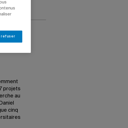
nous
contenus
naliser
 refuser
écemment
7 projets
herche au
Daniel
que cinq
rsitaires