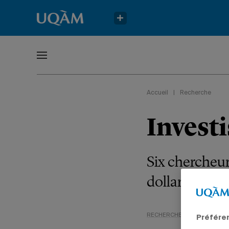
Accueil
|
Recherche
Invest
Six chercheur
dollars pour 
RECHERCHE
PROFESSEUR
Préfére