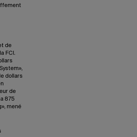
uffement
et de
la FCI.
ollars
 System»,
de dollars
en
heur de
ra 875
ng», mené
s