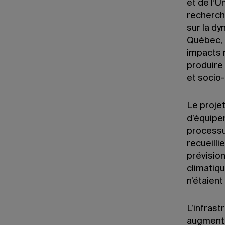
et de l’U
recherch
sur la dy
Québec, 
impacts 
produire
et socio
Le projet
d’équipem
processu
recueill
prévisio
climatiqu
n’étaien
L’infrast
augmente