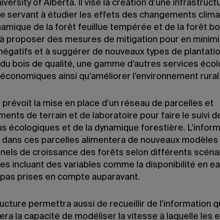
niversity of Alberta. Il vise la création d’une infrastruc
e servant à étudier les effets des changements clim
namique de la forêt feuillue tempérée et de la forêt b
à proposer des mesures de mitigation pour en minimi
négatifs et à suggérer de nouveaux types de plantatio
 du bois de qualité, une gamme d’autres services éco
-économiques ainsi qu’améliorer l’environnement rural
 prévoit la mise en place d’un réseau de parcelles et
ents de terrain et de laboratoire pour faire le suivi d
s écologiques et de la dynamique forestière. L’infor
ie dans ces parcelles alimentera de nouveaux modèles
nnels de croissance des forêts selon différents scéna
es incluant des variables comme la disponibilité en ea
t pas prises en compte auparavant.
ructure permettra aussi de recueillir de l’information q
ra la capacité de modéliser la vitesse à laquelle les