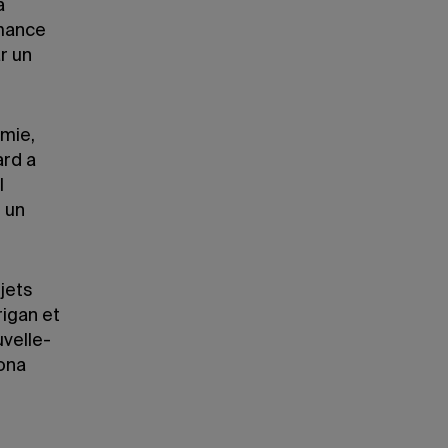
a
rmance
r un
mie,
ard a
l
 un
jets
rigan et
velle-
iona