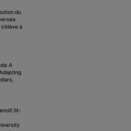
bution du
 versée
 s’élève à
da: A
 Adapting
llars,
enoît St-
iversity