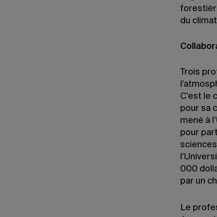
forestiè
du clima
Collabor
Trois pr
l’atmosph
C’est le
pour sa 
mené à l’
pour part
sciences
l’Univer
000 dolla
par un ch
Le prof