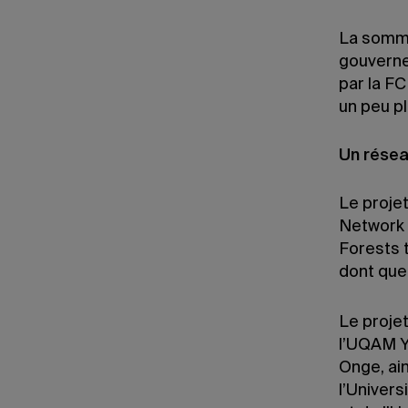
La somme
gouverne
par la FC
un peu pl
Un résea
Le proje
Network 
Forests t
dont quel
Le proje
l’UQAM Y
Onge, ai
l’Univer