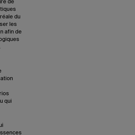
ture de
atiques
oréale du
ser les
n afin de
logiques
.
e
mation
rios
u qui
ui
 essences