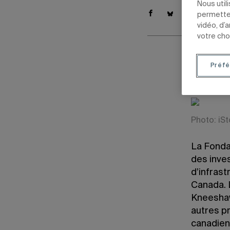
Nous util
permetten
vidéo, d’
votre cho
19 janvier 2
Préfé
Mis à jour le
Photo: iS
La Fonda
des inves
d’infrast
Canada. 
Kneeshaw
autres p
canadien