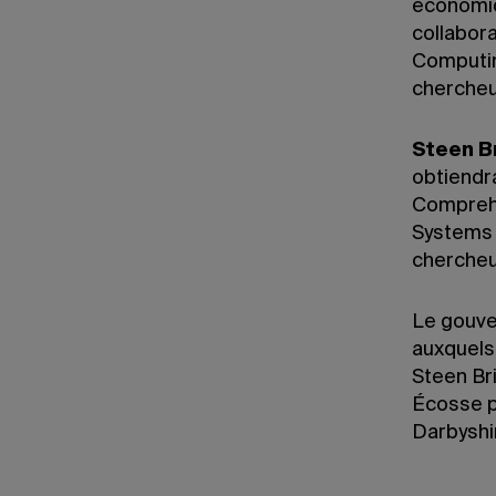
économiq
collabor
Computin
chercheu
Steen B
obtiendra
Comprehe
Systems 
chercheur
Le gouve
auxquels 
Steen Br
Écosse p
Darbyshi