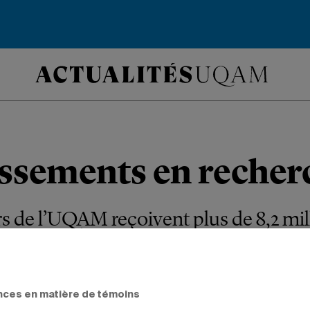
issements en recher
s de l’UQAM reçoivent plus de 8,2 mil
des infrastructures de recherche.
S
nces en matière de témoins