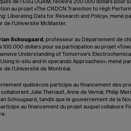
ues de l’ESG UQAM, recevra 200 000 dollars pour s
ation au projet «The CRDCN Transition to High Perfo
g: Liberating Data for Research and Policy», mené pa
r de l’Université McMaster.
rian Schougaard
, professeur au Département de chi
 100 000 dollars pour sa participation au projet «Tow
nsive Understanding of Tomorrow’s Electrochemica
Using in-situ and in operando Approaches», mené par
 de l’Université de Montréal.
rnement québécois participe au financement des pro
collaborent Julie Thériault, Anne de Vernal, Philip Mer
ian Schougaard, tandis que le gouvernement de la Nou
articipe au financement du projet auquel collabore F
re.