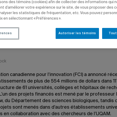
isons des témoins (cookies) afin de collecter des informations qui 
t d’améliorer votre expérience sur le site, de vous proposer des 
analyser les statistiques de fréquentation, etc. Vous pouvez person
ix en sélectionnant « Préférences ».
018 à 13 h 01
rences
Autoriser les témoins
Tout
 22 janvier 2018 à 14 h 01
tock
tion canadienne pour l’innovation (FCI) a annoncé r
tissements de plus de 554 millions de dollars dans 11
ructure de 61 universités, collèges et hôpitaux de rec
L’un des projets financés est mené par le professeur 
, du Département des sciences biologiques, tandis 
rojets sont menés dans d’autres établissements unive
s en collaboration avec des chercheurs de l’UQAM.