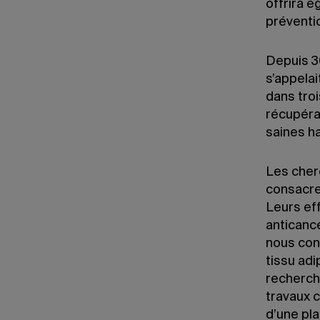
offrira é
préventio
Depuis 30
s’appelai
dans tro
récupéra
saines ha
Les cher
consacren
Leurs ef
anticanc
nous con
tissu adi
recherch
travaux c
d’une pl