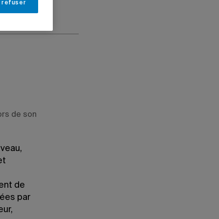
 refuser
lors de son
iveau,
et
ent de
ées par
eur,