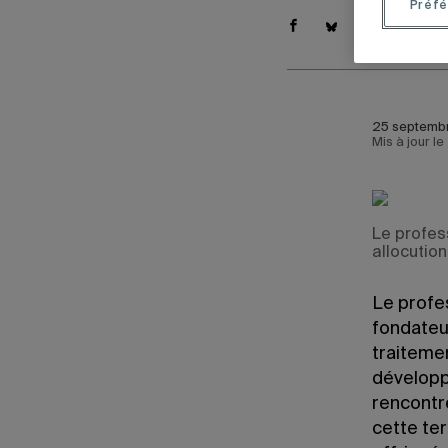
Préfé
25 septembr
Mis à jour l
Le profess
allocution
Le profe
fondateur
traitemen
développ
rencontr
cette ter