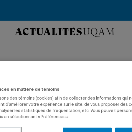
ntre le cancer
nces en matière de témoins
prévention et traitement du cancer s’as
isons des témoins (cookies) afin de collecter des informations qui 
in.
t d’améliorer votre expérience sur le site, de vous proposer des 
analyser les statistiques de fréquentation, etc. Vous pouvez person
ix en sélectionnant « Préférences ».
SCIENCES
PROFESSEURS