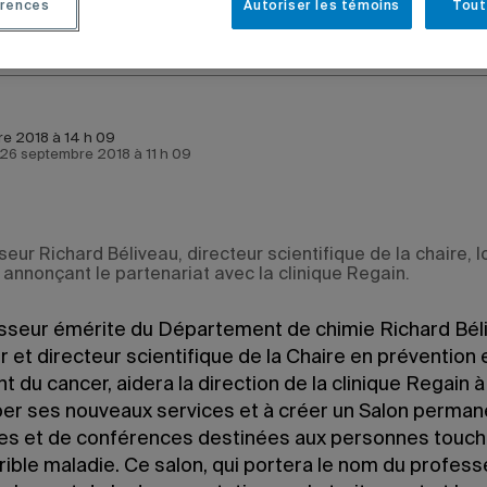
rences
Autoriser les témoins
Tout
e 2018 à 14 h 09
e 26 septembre 2018 à 11 h 09
eur Richard Béliveau, directeur scientifique de la chaire, 
 annonçant le partenariat avec la clinique Regain.
sseur émérite du Département de chimie Richard Bél
 et directeur scientifique de la Chaire en prévention 
t du cancer, aidera la direction de la clinique Regain à
er ses nouveaux services et à créer un Salon perman
es et de conférences destinées aux personnes touch
rible maladie. Ce salon, qui portera le nom du profess