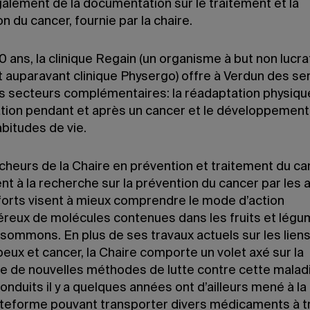
galement de la documentation sur le traitement et la
n du cancer, fournie par la chaire.
 ans, la clinique Regain (un organisme à but non lucrat
t auparavant clinique Physergo) offre à Verdun des se
is secteurs complémentaires: la réadaptation physique
tion pendant et après un cancer et le développement
bitudes de vie.
cheurs de la Chaire en prévention et traitement du ca
t à la recherche sur la prévention du cancer par les 
forts visent à mieux comprendre le mode d’action
éreux de molécules contenues dans les fruits et lég
sommons. En plus de ses travaux actuels sur les liens
peux et cancer, la Chaire comporte un volet axé sur la
e de nouvelles méthodes de lutte contre cette malad
onduits il y a quelques années ont d’ailleurs mené à la
ateforme pouvant transporter divers médicaments à tr