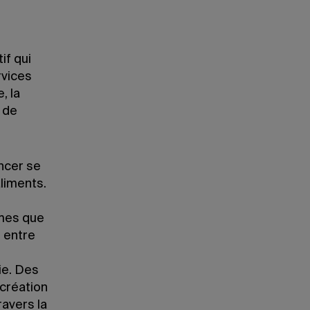
if qui
rvices
, la
 de
ncer se
aliments.
umes que
 entre
ie. Des
 création
avers la