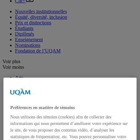
Clic!
Nouvelles institutionnelles
Équité, diversité, inclusion
Prix et distinctions
Étudiants
Diplômés
Enseignement
Nominations
Fondation de l’UQAM
Voir plus
Voir moins
Arts
Département de danse
Département de musique
Département d'études littéraires
Département d'histoire de l'art
École de design
Préférences en matière de témoins
École des arts visuels et médiatiques
École supérieure de théâtre
Nous utilisons des témoins (cookies) afin de collecter des
Institut du patrimoine
informations qui nous permettent d’améliorer votre expérience sur
Communication
le site, de vous proposer des contenus vidéo, d’analyser les
Département de communication sociale et publique
statistiques de fréquentation, etc. Vous pouvez personnaliser votre
École de langues