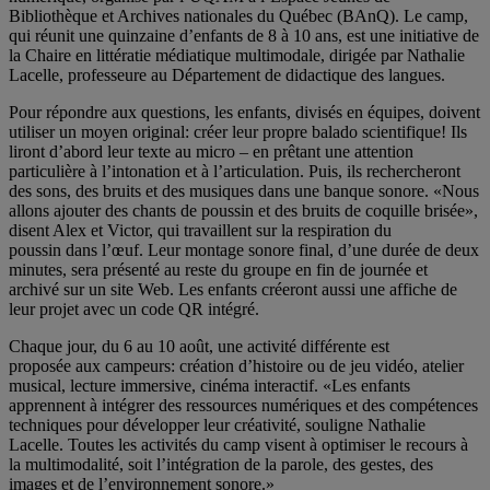
Bibliothèque et Archives nationales du Québec (BAnQ). Le camp,
qui réunit une quinzaine d’enfants de 8 à 10 ans, est une initiative de
la Chaire en littératie médiatique multimodale, dirigée par Nathalie
Lacelle, professeure au Département de didactique des langues.
Pour répondre aux questions, les enfants, divisés en équipes, doivent
utiliser un moyen original: créer leur propre balado scientifique! Ils
liront d’abord leur texte au micro – en prêtant une attention
particulière à l’intonation et à l’articulation. Puis, ils rechercheront
des sons, des bruits et des musiques dans une banque sonore. «Nous
allons ajouter des chants de poussin et des bruits de coquille brisée»,
disent Alex et Victor, qui travaillent sur la respiration du
poussin dans l’œuf. Leur montage sonore final, d’une durée de deux
minutes, sera présenté au reste du groupe en fin de journée et
archivé sur un site Web. Les enfants créeront aussi une affiche de
leur projet avec un code QR intégré.
Chaque jour, du 6 au 10 août, une activité différente est
proposée aux campeurs: création d’histoire ou de jeu vidéo, atelier
musical, lecture immersive, cinéma interactif. «Les enfants
apprennent à intégrer des ressources numériques et des compétences
techniques pour développer leur créativité, souligne Nathalie
Lacelle. Toutes les activités du camp visent à optimiser le recours à
la multimodalité, soit l’intégration de la parole, des gestes, des
images et de l’environnement sonore.»