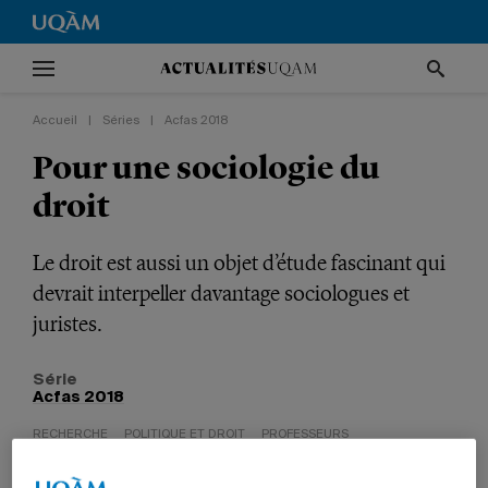
Accueil
|
Séries
|
Acfas 2018
Pour une sociologie du
droit
Le droit est aussi un objet d’étude fascinant qui
devrait interpeller davantage sociologues et
juristes.
Série
Acfas 2018
RECHERCHE
POLITIQUE ET DROIT
PROFESSEURS