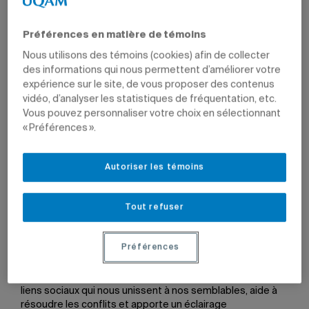
Préférences en matière de témoins
Nous utilisons des témoins (cookies) afin de collecter
des informations qui nous permettent d’améliorer votre
Par
Pierre-Etienne Caza
expérience sur le site, de vous proposer des contenus
1 mai 2018 à 12 h 05
Mis à jour le 1 mai 2018 à 12 h 05
vidéo, d’analyser les statistiques de fréquentation, etc.
Vous pouvez personnaliser votre choix en sélectionnant
« Préférences ».
Série
Acfas 2018
Autoriser les témoins
Plusieurs scientifiques de l’UQAM organisent des colloques
dans le cadre du congrès qui a lieu à l’Université du Québec à
Chicoutimi du 7 au 11 mai.
Tout refuser
Photo: Getty Images
Préférences
Le droit fait partie intégrante de notre société: il balise les
liens sociaux qui nous unissent à nos semblables, aide à
résoudre les conflits et apporte un éclairage