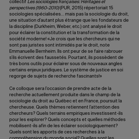
collectif
Les sociologies françaises: Héritages et
perspectives (1960-2010)
(PUR, 2015) répertoriait 15
sociologies spécialisées… mais pas la sociologie du droit,
une situation d’autant plus étrange que les fondateurs de
la discipline (Durkheim, Weber, etc.) ont analysé le droit
pour éclairer la constitution et la transformation de la
société moderne! «Je crois que les chercheurs qui ne
sont pas juristes sont intimidés par le droit, note
Emmanuelle Bernheim. Ils ont peur de se faire rabrouer
s’ils écrivent des faussetés. Pourtant, ils possèdent de
très bons outils pour éclairer sous de nouveaux angles
certains enjeux juridiques. Le système de justice en soi
regorge de sujets de recherche fascinants!»
Ce colloque sera l’occasion de prendre acte de la
recherche actuellement produite dans le champ de la
sociologie du droit au Québec et en France, poursuit la
chercheuse. Quels thèmes retiennent l’attention des
chercheurs? Quels terrains empiriques investissent-ils
pour les explorer? Quels concepts et quelles méthodes
mobilisent-ils afin de les éclairer sociologiquement?
Quels sont les apports de ces recherches à la
compréhension du monde social? Quelles sont les