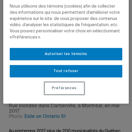
Nous utilisons des témoins (cookies) afin de collecter
des informations qui nous permettent d’améliorer votre
expérience sur le site, de vous proposer des contenus
vidéo, d’analyser les statistiques de fréquentation, etc.
Par
Jean-François Ducharme
Vous pouvez personnaliser votre choix en sélectionnant
8 mai 2018 à 16 h 05
« Préférences ».
Mis à jour le 8 mai 2018 à 16 h 05
Autoriser les témoins
Série
Acfas 2018
Tout refuser
Plusieurs scientifiques de l’UQAM organisent des colloques dans le
cadre du congrès qui a lieu à l’Université du Québec à Chicoutimi du 7
au 11 mai.
Préférences
Rue inondée dans Cartierville, à Montréal, en mai
2017.
Photo:
Exile on Ontario St
Au printemps 2017, plus de 200 municipalités du Québec