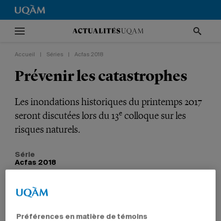
Accueil
|
Séries
|
Acfas 2018
Prévenir les catastrophes
Les inondations historiques du printemps 2017
e
seront discutées lors du 13
colloque sur les
risques naturels.
Série
Acfas 2018
RECHERCHE
ENVIRONNEMENT
SCIENCES HUMAINES
PROFESSEURS
Préférences en matière de témoins