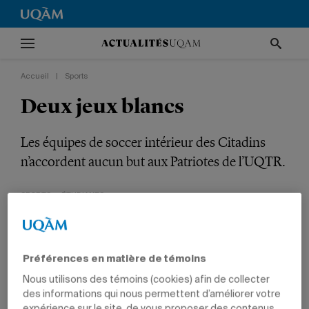
Accueil
|
Sports
Deux jeux blancs
Les équipes de soccer intérieur des Citadins
n’accordent aucun but aux Patriotes de l’UQTR.
SPORTS
ÉTUDIANTS
Préférences en matière de témoins
Nous utilisons des témoins (cookies) afin de collecter
des informations qui nous permettent d’améliorer votre
Par
Jean-François Ducharme