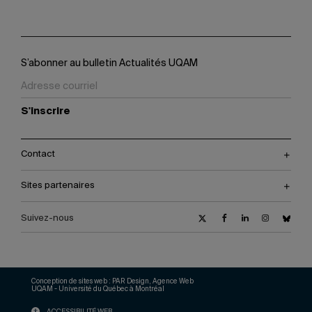
S’abonner au bulletin Actualités UQAM
S'inscrire
Contact
Sites partenaires
Suivez-nous
Conception de sites web :
PAR Design, Agence Web
UQAM - Université du Québec à Montréal
ACCESSIBILITÉ WEB