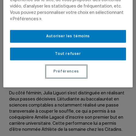
expérience sur le site, de vous proposer des contenus
31 janvier 2017 à 11 h 01
vidéo, d’analyser les statistiques de fréquentation, etc.
Mis à jour le 31 janvier 2017 à 11 h 01
Vous pouvez personnaliser votre choix en sélectionnant
« Préférences ».
Felipe Costa de Souza et Julia Liguori ont été les
Autoriser les témoins
meilleurs contre l’UQTR.
Photos: Andrew Dobrowolskyj
Tout refuser
Les équipes de soccer des Citadins affrontaient celles
des Patriotes de l’UQTR, le 29 janvier dernier, au Complexe
Préférences
sportif Marie-Victorin. Les femmes l’ont emporté 4-0 et
les hommes 2-0.
Du côté féminin, Julia Liguori s’est distinguée en réalisant
deux passes décisives. L’étudiante au baccalauréat en
sciences comptables a notamment réalisé une passe
transversale à couper le souffle, ce qui a permis à sa
coéquipière Amélie Lagacé d’inscrire son premier but en
carrière universitaire. Cette performance lui a permis
d’être nommée Athlète de la semaine chez les Citadins.