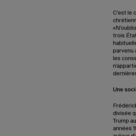
C’est le 
chrétien
«N’oublio
trois Éta
habituell
parvenu à
les cons
n’appart
dernière
Une soci
Frédérick
divisée 
Trump au 
années 1