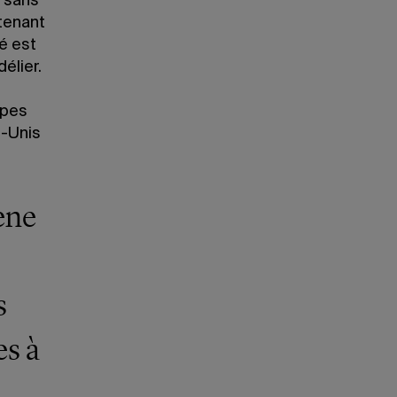
, sans
tenant
é est
élier.
upes
s-Unis
ène
s
es à