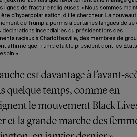
enjeux moraux tels que l’avortement et le mariage gai
es lignes de fracture religieuses. «Nous sommes main
ère d’hyperpolarisation, dit le chercheur. La nouveaut
ènement de Trump a permis à certaines langues de se d
 déclarations incendiaires du président lors des
ments raciaux à Charlottesville, des membres de gro
nt affirmé que Trump était le président dont les État
esoin.»
auche est davantage à l’avant-sc
is quelque temps, comme en
gnent le mouvement Black Live
r et la grande marche des femm
ngton, en janvier dernier.»