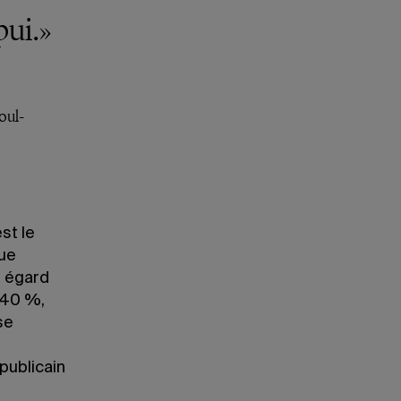
pui.»
oul-
st le
que
n égard
t 40 %,
se
publicain