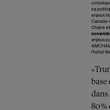
conséquen
sa politi
enjeux li
Canada-Q
Chaire et
novemb
enjeux p
AMCHAM C
l’hôtel W
«Trum
base 
dans 
80 % 