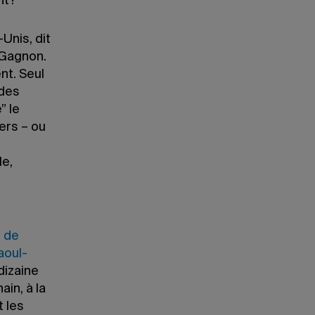
nt?
Unis, dit
 Gagnon.
nt. Seul
 des
” le
ers – ou
le,
r de
aoul-
 dizaine
ain, à la
 les