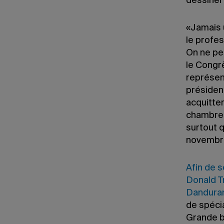
dessiner
«Jamais u
le profe
On ne peu
le Congr
représent
présiden
acquitter
chambres
surtout 
novembr
Afin de s
Donald Tr
Danduran
de spéci
Grande b