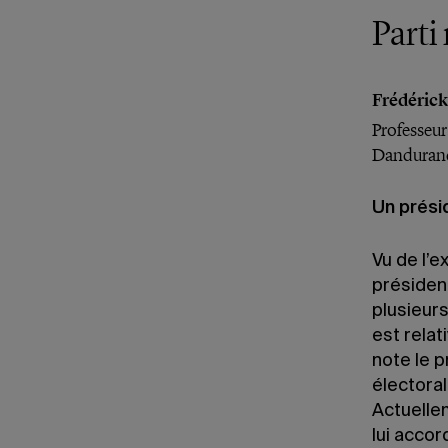
Parti
Frédéric
Professeur
Danduran
Un prés
Vu de l’e
président
plusieurs
est relat
note le 
électoral
Actuellem
lui accor