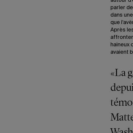
autour d’
parler d
dans une 
que l’av
Après les
affronte
haineux o
avaient b
«La g
depu
témoi
Matte
Washi