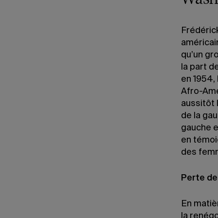
Frédéric
américain
qu’un gro
la part d
en 1954,
Afro-Amér
aussitôt 
de la ga
gauche e
en témoi
des femm
Perte de 
En matiè
la renégo