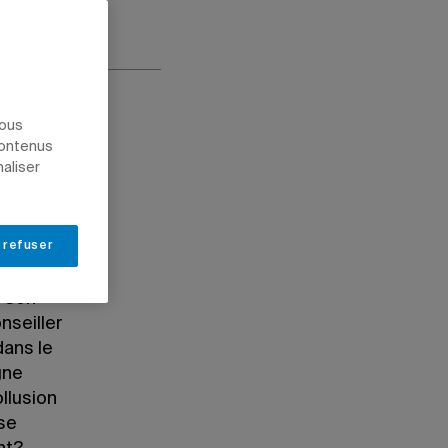
nous
contenus
naliser
 refuser
dent
. Son
nseiller
dans le
gne
ollusion
 se