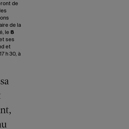
eront de
des
ions
ire de la
é, le
8
et ses
nd et
 h 30, à
 sa
t
nt,
au