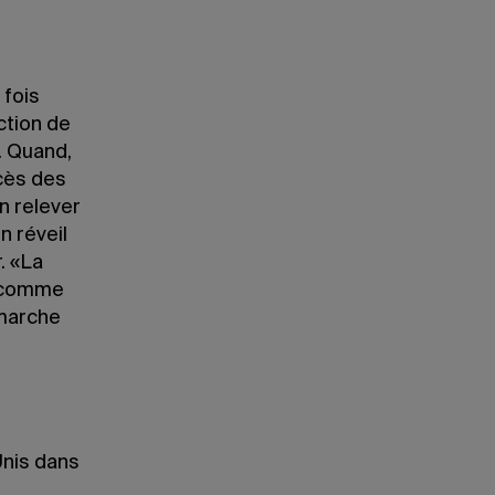
 fois
ction de
. Quand,
cès des
n relever
n réveil
. «La
, comme
 marche
Unis dans