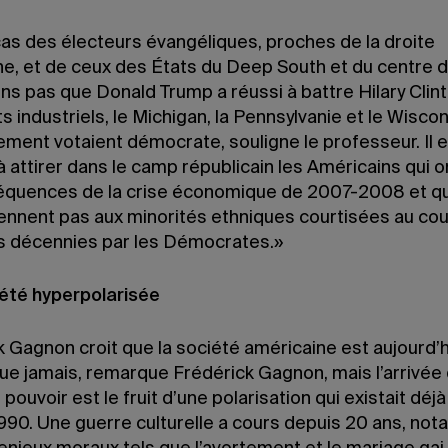
cas des électeurs évangéliques, proches de la droite
ne, et de ceux des États du Deep South et du centre d
ns pas que Donald Trump a réussi à battre Hilary Clin
ts industriels, le Michigan, la Pennsylvanie et le Wiscon
ement votaient démocrate, souligne le professeur. Il 
 attirer dans le camp républicain les Américains qui o
équences de la crise économique de 2007-2008 et qu
iennent pas aux minorités ethniques courtisées au co
s décennies par les Démocrates.»
été hyperpolarisée
 Gagnon croit que la société américaine est aujourd’h
que jamais, remarque Frédérick Gagnon, mais l’arrivée
pouvoir est le fruit d’une polarisation qui existait déj
990. Une guerre culturelle a cours depuis 20 ans, no