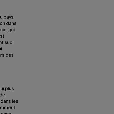
u pays.
ton dans
sin, qui
est
nt subi
i
urs des
ui plus
 de
à dans les
tamment