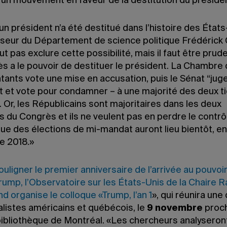
 un mouvement en faveur de la destitution du préside
n président n’a été destitué dans l’histoire des États-
sseur du Département de science politique Frédérick
t pas exclure cette possibilité, mais il faut être prude
ès a le pouvoir de destituer le président. La Chambre
ants vote une mise en accusation, puis le Sénat “juge
t et vote pour condamner – à une majorité des deux ti
. Or, les Républicains sont majoritaires dans les deux
 du Congrès et ils ne veulent pas en perdre le contrô
que des élections de mi-mandat auront lieu bientôt, en
e 2018.»
ouligner le premier anniversaire de l’arrivée au pouvoi
ump, l’Observatoire sur les États-Unis de la Chaire R
d organise le colloque «
Trump, l’an 1
», qui réunira une
alistes américains et québécois, le
9 novembre
proch
ibliothèque de Montréal. «Les chercheurs analyseront