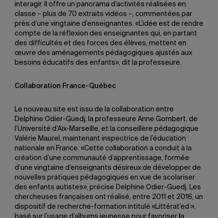
interagir. Il offre un panorama d’activités réalisées en
classe – plus de 70 extraits vidéos –, commentées par
près d’une vingtaine d’enseignantes. «L’idée est de rendre
compte de la réflexion des enseignantes qui, en partant
des difficultés et des forces des élèves, mettent en
œuvre des aménagements pédagogiques ajustés aux
besoins éducatifs des enfants», dit la professeure.
Collaboration France-Québec
Le nouveau site est issu de la collaboration entre
Delphine Odier-Guedj, la professeure Anne Gombert, de
l’Université d’Aix-Marseille, et la conseillère pédagogique
Valérie Maurel, maintenant inspectrice de l’éducation
nationale en France. «Cette collaboration a conduit à la
création d’une communauté d’apprentissage, formée
d’une vingtaine d’enseignants désireux de développer de
nouvelles pratiques pédagogiques en vue de scolariser
des enfants autistes», précise Delphine Odier-Guedj. Les
chercheuses françaises ont réalisé, entre 2011 et 2016, un
dispositif de recherche-formation intitulé «Littérat’ed »,
basé
sur l’usage d’albums jeunesse pour favoriser
l
a