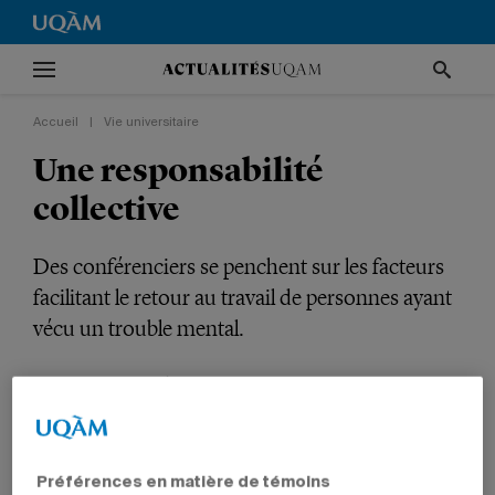
Accueil
|
Vie universitaire
Une responsabilité
collective
Des conférenciers se penchent sur les facteurs
facilitant le retour au travail de personnes ayant
vécu un trouble mental.
VIE UNIVERSITAIRE
ÉDUCATION
Préférences en matière de témoins