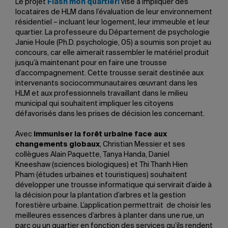
Le projet
Flash mon quartier!
vise à impliquer des
locataires de HLM dans l’évaluation de leur environnement
résidentiel – incluant leur logement, leur immeuble et leur
quartier. La professeure du Département de psychologie
Janie Houle (Ph.D. psychologie, 05) a soumis son projet au
concours, car elle aimerait rassembler le matériel produit
jusqu’à maintenant pour en faire une trousse
d’accompagnement. Cette trousse serait destinée aux
intervenants sociocommunautaires œuvrant dans les
HLM et aux professionnels travaillant dans le milieu
municipal qui souhaitent impliquer les citoyens
défavorisés dans les prises de décision les concernant.
Avec
Immuniser la forêt urbaine face aux
changements globaux
, Christian Messier et ses
collègues Alain Paquette, Tanya Handa, Daniel
Kneeshaw (sciences biologiques) et Thi Thanh Hien
Pham (études urbaines et touristiques) souhaitent
développer une trousse informatique qui servirait d’aide à
la décision pour la plantation d’arbres et la gestion
forestière urbaine. L’application permettrait de choisir les
meilleures essences d’arbres à planter dans une rue, un
parc ou un quartier en fonction des services qu’ils rendent