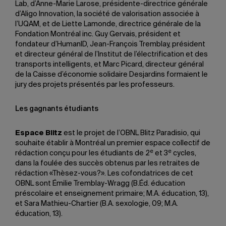
Lab, d’Anne-Marie Larose, présidente-directrice générale
d’Aligo Innovation, la société de valorisation associée à
l’UQAM, et de Liette Lamonde, directrice générale de la
Fondation Montréal inc. Guy Gervais, président et
fondateur d’HumanID, Jean-François Tremblay, président
et directeur général de l’Institut de l’électrification et des
transports intelligents, et Marc Picard, directeur général
de la Caisse d’économie solidaire Desjardins formaient le
jury des projets présentés par les professeurs.
Les gagnants étudiants
Espace Blitz
est le projet de l’OBNL Blitz Paradisio, qui
souhaite établir à Montréal un premier espace collectif de
e
e
rédaction conçu pour les étudiants de 2
et 3
cycles,
dans la foulée des succès obtenus par les retraites de
rédaction «Thèsez-vous?». Les cofondatrices de cet
OBNL sont Émilie Tremblay-Wragg (B.Éd. éducation
préscolaire et enseignement primaire; M.A. éducation, 13),
et Sara Mathieu-Chartier (B.A. sexologie, 09; M.A.
éducation, 13).