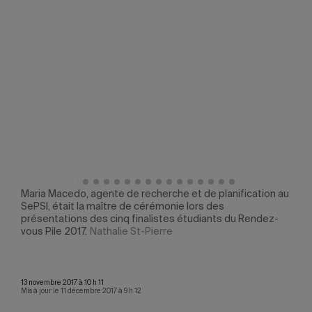
Maria Macedo, agente de recherche et de planification au
Nata
SePSI, était la maître de cérémonie lors des
Vadi
présentations des cinq finalistes étudiants du Rendez-
bâti
ts de
vous Pile 2017.
Nathalie St-Pierre
entr
mati
13 novembre 2017 à 10 h 11
Mis à jour le 11 décembre 2017 à 9 h 12