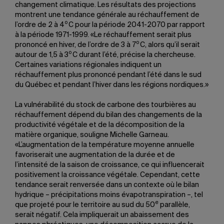
changement climatique. Les résultats des projections
montrent une tendance générale au réchauffement de
o
l’ordre de 2 à 4
C pour la période 2041-2070 par rapport
à la période 1971-1999. «Le réchauffement serait plus
o
prononcé en hiver, de l’ordre de 3 à 7
C, alors qu’il serait
o
autour de 1,5 à 3
C durant l’été, précise la chercheuse.
Certaines variations régionales indiquent un
réchauffement plus prononcé pendant l’été dans le sud
du Québec et pendant l’hiver dans les régions nordiques.»
La vulnérabilité du stock de carbone des tourbières au
réchauffement dépend du bilan des changements de la
productivité végétale et de la décomposition de la
matière organique, souligne Michelle Garneau.
«L’augmentation de la température moyenne annuelle
favoriserait une augmentation de la durée et de
l’intensité de la saison de croissance, ce qui influencerait
positivement la croissance végétale. Cependant, cette
tendance serait renversée dans un contexte où le bilan
hydrique – précipitations moins évapotranspiration –, tel
e
que projeté pour le territoire au sud du 50
parallèle,
serait négatif. Cela impliquerait un abaissement des