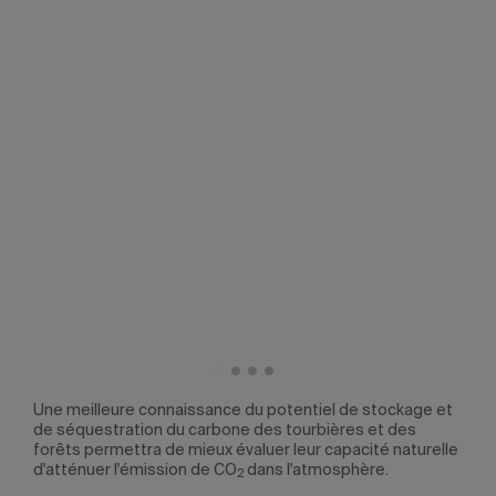
 et
Une meilleure connaissance du potentiel de stockage et
Une 
de séquestration du carbone des tourbières et des
de s
elle
forêts permettra de mieux évaluer leur capacité naturelle
forê
d'atténuer l'émission de CO
dans l'atmosphère.
d'at
2