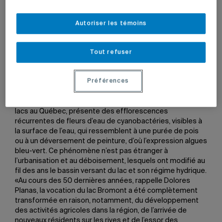
lucratif, a contacté l’Institut des sciences de
l’environnement pour que celui-ci l’aide à faire la lumière
sur la multiplication des algues bleu-vert», explique la
Autoriser les témoins
professeure émérite du Département des sciences
biologiques Dolores Planas, une spécialiste de la
limnologie. Cet appel a donné le coup d’envoi à un
Tout refuser
programme de recherche dirigé par la professeure, en
partenariat avec l’ACBVC et la Municipalité de Bromont, et
Préférences
appuyé par le Service aux collectivités.
Depuis deux décennies, le lac Bromont, à l’instar d’autres
lacs au Québec, présente des efflorescences
récurrentes de fleurs d’eau de cyanobactéries, visibles à
la surface de l’eau, qui ressemblent à une purée de pois
ou à un déversement de peinture, d’où l’expression algues
bleu-vert. Ce phénomène n’est pas étranger à
l’urbanisation et au déboisement, lesquels ont modifié au
fil des ans le bassin versant du lac et son régime hydrique.
«Au cours des 50 dernières années, rappelle Dolores
Planas, la vocation du lac Bromont a été complètement
transformée en raison, notamment, du développement
des activités agricoles dans la région, de l’arrivée de
nouveaux résidents sur les rives et de l’essor des